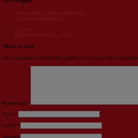
Houe-hygum-Tørring menighedsråd
Se Arrangør hjemmeside
«
Bowls
Puslinge gymnastik 4 – 6 år
»
Skriv et svar
Din e-mailadresse vil ikke blive publiceret.
Krævede felter er marker
Kommentar
*
Navn
*
E-mail
*
Websted