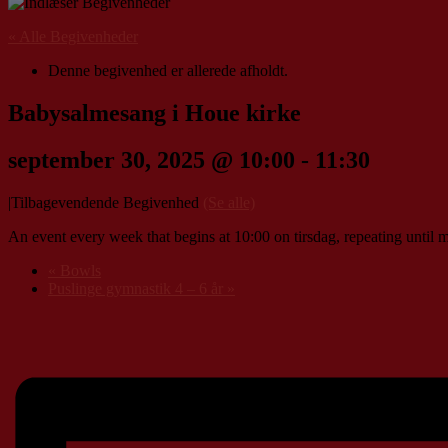
« Alle Begivenheder
Denne begivenhed er allerede afholdt.
Babysalmesang i Houe kirke
september 30, 2025 @ 10:00
-
11:30
|
Tilbagevendende Begivenhed
(Se alle)
An event every week that begins at 10:00 on tirsdag, repeating until 
«
Bowls
Puslinge gymnastik 4 – 6 år
»