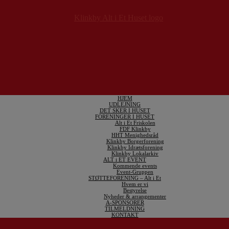
HJEM
UDLEJNING
DET SKER I HUSET
FORENINGER I HUSET
Alt i Et Friskolen
FDF Klinkby
HHT Menighedsråd
Klinkby Borgerforening
Klinkby Idrætsforening
Klinkby Lokalarkiv
ALT i ET EVENT
Kommende events
Event-Gruppen
STØTTEFORENING – Alt i Et
Hvem er vi
Bestyrelse
Nyheder & arrangementer
A-SPONSORER
TILMELDNING
KONTAKT