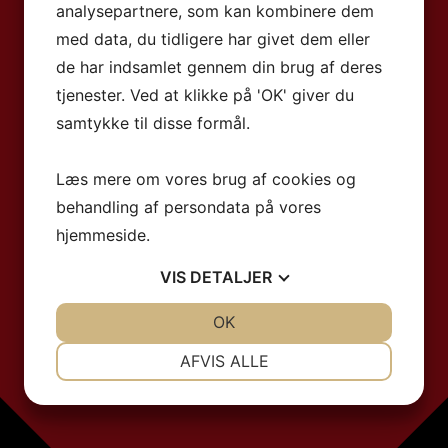
analysepartnere, som kan kombinere dem
med data, du tidligere har givet dem eller
de har indsamlet gennem din brug af deres
tjenester. Ved at klikke på 'OK' giver du
samtykke til disse formål.
Læs mere om vores brug af cookies og
behandling af persondata på vores
hjemmeside.
VIS
DETALJER
JA
NEJ
OK
JA
NEJ
NØDVENDIGE
PRÆFERENCER
AFVIS ALLE
JA
NEJ
JA
NEJ
MARKETING
STATISTIK