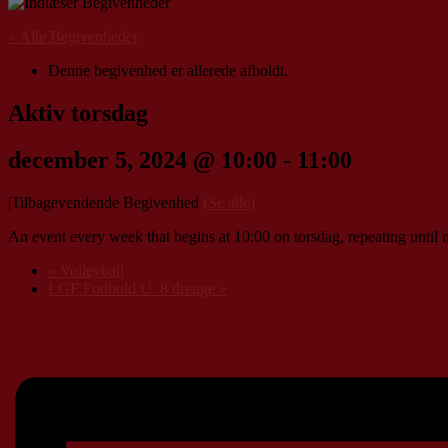
« Alle Begivenheder
Denne begivenhed er allerede afholdt.
Aktiv torsdag
december 5, 2024 @ 10:00
-
11:00
|
Tilbagevendende Begivenhed
(Se alle)
An event every week that begins at 10:00 on torsdag, repeating until 
«
Volleyball
LGF Fodbold U. 8 drenge
»