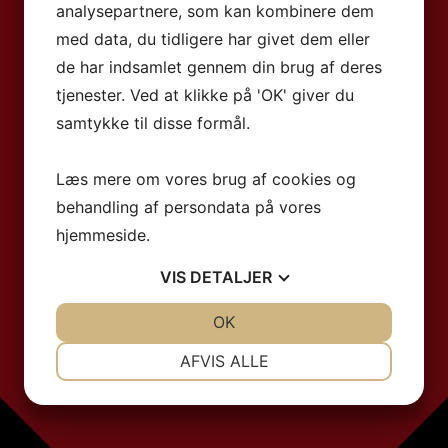
analysepartnere, som kan kombinere dem
med data, du tidligere har givet dem eller
de har indsamlet gennem din brug af deres
tjenester. Ved at klikke på 'OK' giver du
samtykke til disse formål.
Læs mere om vores brug af cookies og
behandling af persondata på vores
hjemmeside.
VIS
DETALJER
JA
NEJ
OK
JA
NEJ
NØDVENDIGE
PRÆFERENCER
AFVIS ALLE
JA
NEJ
JA
NEJ
MARKETING
STATISTIK