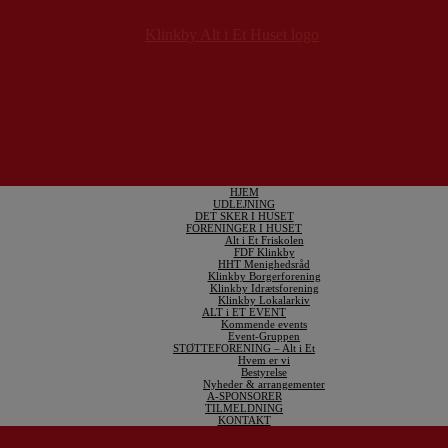
HJEM
UDLEJNING
DET SKER I HUSET
FORENINGER I HUSET
Alt i Et Friskolen
FDF Klinkby
HHT Menighedsråd
Klinkby Borgerforening
Klinkby Idrætsforening
Klinkby Lokalarkiv
ALT i ET EVENT
Kommende events
Event-Gruppen
STØTTEFORENING – Alt i Et
Hvem er vi
Bestyrelse
Nyheder & arrangementer
A-SPONSORER
TILMELDNING
KONTAKT