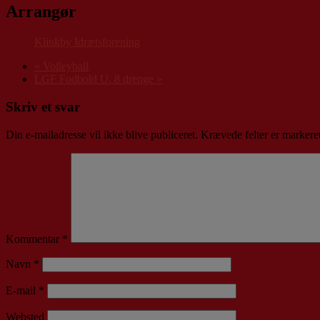
Arrangør
Klinkby Idrætsforening
«
Volleyball
LGF Fodbold U. 8 drenge
»
Skriv et svar
Din e-mailadresse vil ikke blive publiceret.
Krævede felter er marker
Kommentar
*
Navn
*
E-mail
*
Websted