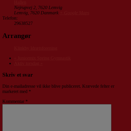
Hallen
Nejrupvej 2, 7620 Lemvig
Lemvig
,
7620
Danmark
+ Google Maps
Telefon:
29638527
Arrangør
Klinkby Idrætsforening
«
Juniormix Spring Gymnastik
Aktiv torsdag
»
Skriv et svar
Din e-mailadresse vil ikke blive publiceret.
Krævede felter er
markeret med
*
Kommentar
*