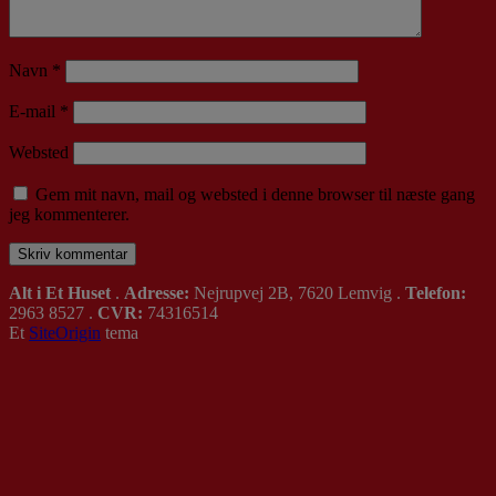
Navn
*
E-mail
*
Websted
Gem mit navn, mail og websted i denne browser til næste gang
jeg kommenterer.
Alt i Et Huset
.
Adresse:
Nejrupvej 2B, 7620 Lemvig .
Telefon:
2963 8527 .
CVR:
74316514
Et
SiteOrigin
tema