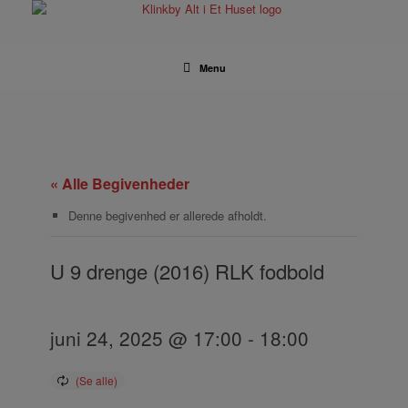
Gå
til
indhold
Menu
« Alle Begivenheder
Denne begivenhed er allerede afholdt.
U 9 drenge (2016) RLK fodbold
juni 24, 2025 @ 17:00
-
18:00