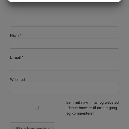
MARKETING
STATISTIK
Navn
*
E-mail
*
Websted
Gem mit navn, mail og websted
i denne browser til næste gang
jeg kommenterer.