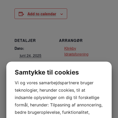
Add to calendar
DETALJER
ARRANGØR
Dato:
Klinkby
Idrætsforening
juni 24, 2025
Tidspunkt:
Samtykke til cookies
17:00 - 18:00
Vi og vores samarbejdspartnere bruger
STED
teknologier, herunder cookies, til at
Stadion
indsamle oplysninger om dig til forskellige
Nejrupvej 2, 7620 Lemvig
formål, herunder: Tilpasning af annoncering,
Lemvig
,
7620
Danmark
+ Google Maps
bedre brugeroplevelse, funktionalitet,