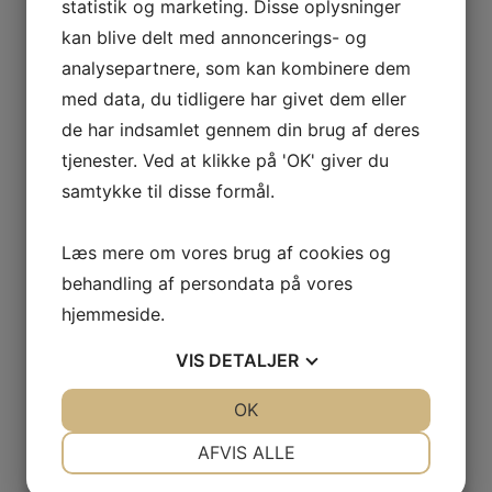
Telefon:
statistik og marketing. Disse oplysninger
29638527
kan blive delt med annoncerings- og
analysepartnere, som kan kombinere dem
med data, du tidligere har givet dem eller
Sjov, bold og
U13/U14/U15 Drenge (2010-2011-2012)
RLK Fodbold
leg
de har indsamlet gennem din brug af deres
tjenester. Ved at klikke på 'OK' giver du
samtykke til disse formål.
Læs mere om vores brug af cookies og
behandling af persondata på vores
Skriv et svar
hjemmeside.
Din e-mailadresse vil ikke blive publiceret.
Krævede felter er markeret med
*
VIS
DETALJER
Kommentar
*
JA
NEJ
OK
JA
NEJ
NØDVENDIGE
PRÆFERENCER
AFVIS ALLE
JA
NEJ
JA
NEJ