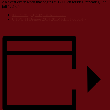
An event every week that begins at 17:00 on torsdag, repeating until
juli 1, 2025
«
U 9 drenge (2016) RLK fodbold
U 10/U 11 Drenge(2014-2015) RLK Fodbold
»