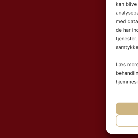
kan blive
analysep
med data,
de har in
tjenester
samtykke 
Læs mere
behandli
hjemmesi
NØ