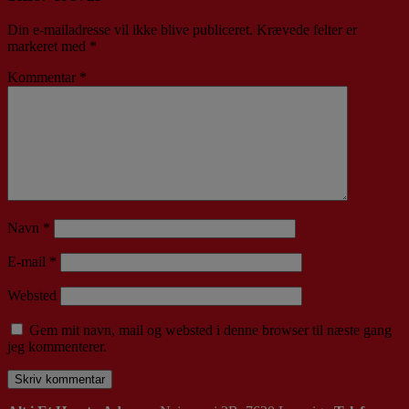
Din e-mailadresse vil ikke blive publiceret.
Krævede felter er
markeret med
*
Kommentar
*
Navn
*
E-mail
*
Websted
Gem mit navn, mail og websted i denne browser til næste gang
jeg kommenterer.