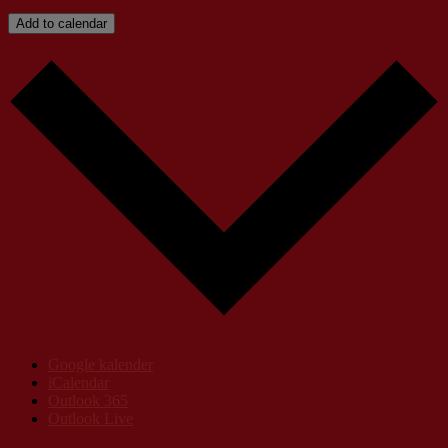
Add to calendar
Google kalender
iCalendar
Outlook 365
Outlook Live