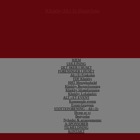
HJEM
UDLEJNING
DET SKER I HUSET
FORENINGER I HUSET
Alt i Et Friskolen
FDF Klinkby
HHT Menighedsråd
Klinkby Borgerforening
Klinkby Idrætsforening
Klinkby Lokalarkiv
ALT i ET EVENT
Kommende events
Event-Gruppen
STØTTEFORENING – Alt i Et
Hvem er vi
Bestyrelse
Nyheder & arrangementer
A-SPONSORER
TILMELDNING
KONTAKT