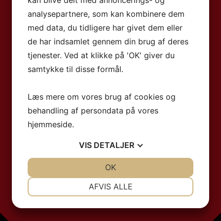
kan blive delt med annoncerings- og
analysepartnere, som kan kombinere dem
med data, du tidligere har givet dem eller
de har indsamlet gennem din brug af deres
tjenester. Ved at klikke på 'OK' giver du
samtykke til disse formål.
Læs mere om vores brug af cookies og
behandling af persondata på vores
hjemmeside.
VIS
DETALJER
JA
NEJ
OK
JA
NEJ
NØDVENDIGE
PRÆFERENCER
AFVIS ALLE
JA
NEJ
JA
NEJ
MARKETING
STATISTIK