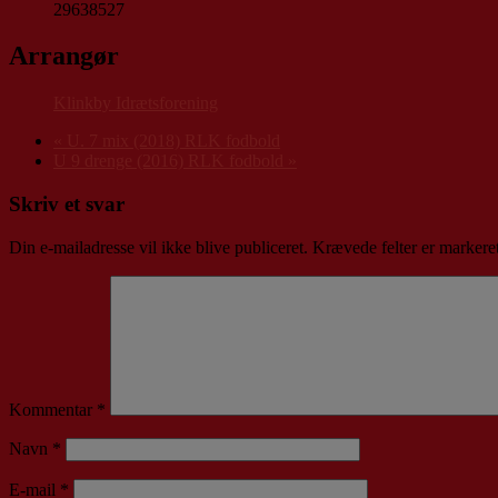
29638527
Arrangør
Klinkby Idrætsforening
«
U. 7 mix (2018) RLK fodbold
U 9 drenge (2016) RLK fodbold
»
Skriv et svar
Din e-mailadresse vil ikke blive publiceret.
Krævede felter er marker
Kommentar
*
Navn
*
E-mail
*