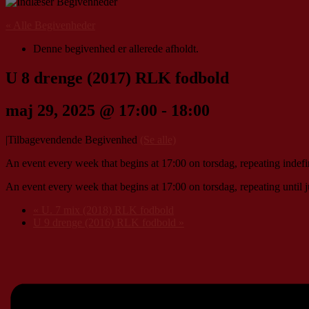
« Alle Begivenheder
Denne begivenhed er allerede afholdt.
U 8 drenge (2017) RLK fodbold
maj 29, 2025 @ 17:00
-
18:00
|
Tilbagevendende Begivenhed
(Se alle)
An event every week that begins at 17:00 on torsdag, repeating indefi
An event every week that begins at 17:00 on torsdag, repeating until j
«
U. 7 mix (2018) RLK fodbold
U 9 drenge (2016) RLK fodbold
»