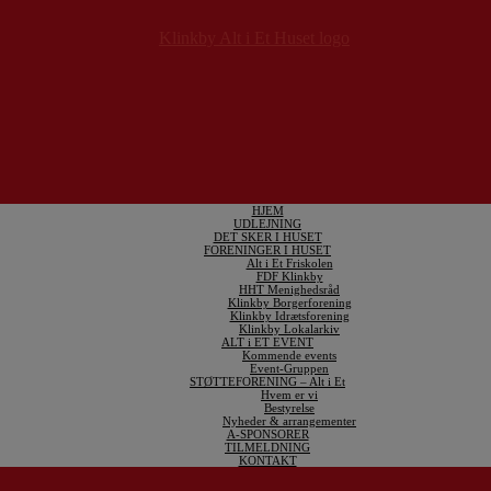
HJEM
UDLEJNING
DET SKER I HUSET
FORENINGER I HUSET
Alt i Et Friskolen
FDF Klinkby
HHT Menighedsråd
Klinkby Borgerforening
Klinkby Idrætsforening
Klinkby Lokalarkiv
ALT i ET EVENT
Kommende events
Event-Gruppen
STØTTEFORENING – Alt i Et
Hvem er vi
Bestyrelse
Nyheder & arrangementer
A-SPONSORER
TILMELDNING
KONTAKT