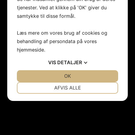
tjenester. Ved at klikke på 'OK' giver du
samtykke til disse formål.
Læs mere om vores brug af cookies og
behandling af persondata på vores
hjemmeside.
VIS
DETALJER
JA
NEJ
OK
JA
NEJ
NØDVENDIGE
PRÆFERENCER
AFVIS ALLE
JA
NEJ
JA
NEJ
MARKETING
STATISTIK