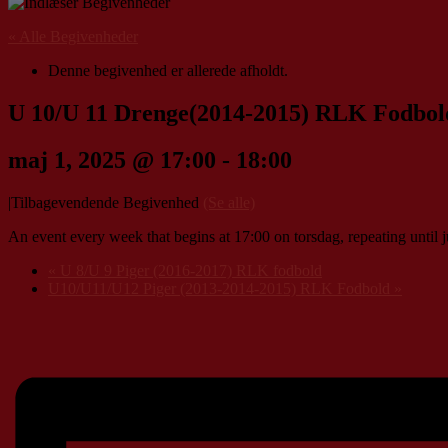
« Alle Begivenheder
Denne begivenhed er allerede afholdt.
U 10/U 11 Drenge(2014-2015) RLK Fodbol
maj 1, 2025 @ 17:00
-
18:00
|
Tilbagevendende Begivenhed
(Se alle)
An event every week that begins at 17:00 on torsdag, repeating until j
«
U 8/U 9 Piger (2016-2017) RLK fodbold
U10/U11/U12 Piger (2013-2014-2015) RLK Fodbold
»