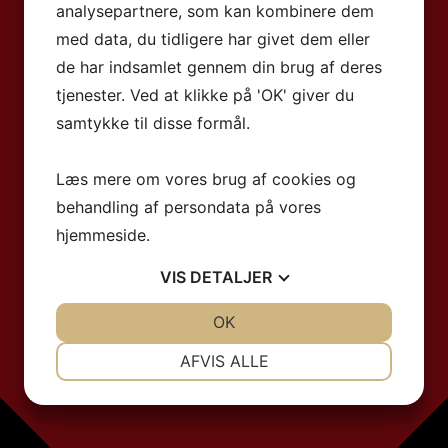
analysepartnere, som kan kombinere dem
med data, du tidligere har givet dem eller
de har indsamlet gennem din brug af deres
tjenester. Ved at klikke på 'OK' giver du
samtykke til disse formål.
Læs mere om vores brug af cookies og
behandling af persondata på vores
hjemmeside.
VIS
DETALJER
JA
NEJ
OK
JA
NEJ
NØDVENDIGE
PRÆFERENCER
AFVIS ALLE
JA
NEJ
JA
NEJ
MARKETING
STATISTIK