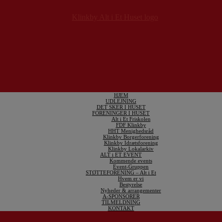
HJEM
UDLEJNING
DET SKER I HUSET
FORENINGER I HUSET
Alt i Et Friskolen
FDF Klinkby
HHT Menighedsråd
Klinkby Borgerforening
Klinkby Idrætsforening
Klinkby Lokalarkiv
ALT i ET EVENT
Kommende events
Event-Gruppen
STØTTEFORENING – Alt i Et
Hvem er vi
Bestyrelse
Nyheder & arrangementer
A-SPONSORER
TILMELDNING
KONTAKT