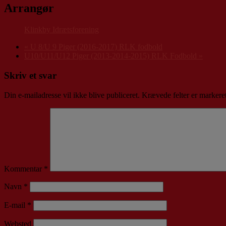
Arrangør
Klinkby Idrætsforening
«
U 8/U 9 Piger (2016-2017) RLK fodbold
U10/U11/U12 Piger (2013-2014-2015) RLK Fodbold
»
Skriv et svar
Din e-mailadresse vil ikke blive publiceret.
Krævede felter er marker
Kommentar
*
Navn
*
E-mail
*
Websted