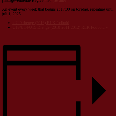
|
Tilbagevendende Begivenhed
(Se alle)
An event every week that begins at 17:00 on torsdag, repeating until
juli 1, 2025
«
U 9 drenge (2016) RLK fodbold
U13/U14/U15 Drenge (2010-2011-2012) RLK Fodbold
»