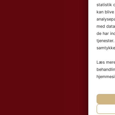
statistik
kan blive
analysep
med data,
de har in
tjenester
samtykke 
Læs mere
behandli
hjemmesi
NØ