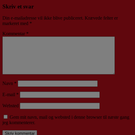
Skriv et svar
Din e-mailadresse vil ikke blive publiceret.
Krævede felter er
markeret med
*
Kommentar
*
Navn
*
E-mail
*
Websted
Gem mit navn, mail og websted i denne browser til næste gang
jeg kommenterer.