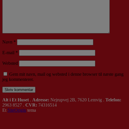
Navn
*
E-mail
*
Websted
Gem mit navn, mail og websted i denne browser til næste gang
jeg kommenterer.
Alt i Et Huset
.
Adresse:
Nejrupvej 2B, 7620 Lemvig .
Telefon:
2963 8527 .
CVR:
74316514
Et
SiteOrigin
tema