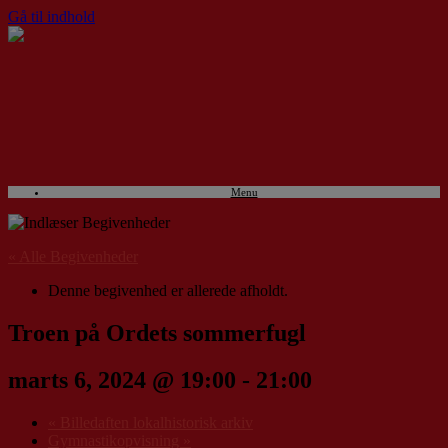
Gå til indhold
Menu
« Alle Begivenheder
Denne begivenhed er allerede afholdt.
Troen på Ordets sommerfugl
marts 6, 2024 @ 19:00
-
21:00
«
Billedaften lokalhistorisk arkiv
Gymnastikopvisning
»