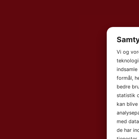
Samty
Vi og vo
teknologi
indsamle 
formål, h
bedre bru
statistik
kan blive
analysep
med data,
de har in
tjenester