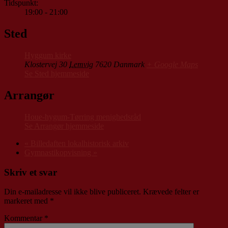
Tidspunkt:
19:00 - 21:00
Sted
Hyggum kirke
Klostervej 30
Lemvig
7620
Danmark
+ Google Maps
Se Sted hjemmeside
Arrangør
Houe-hygum-Tørring menighedsråd
Se Arrangør hjemmeside
«
Billedaften lokalhistorisk arkiv
Gymnastikopvisning
»
Skriv et svar
Din e-mailadresse vil ikke blive publiceret.
Krævede felter er
markeret med
*
Kommentar
*