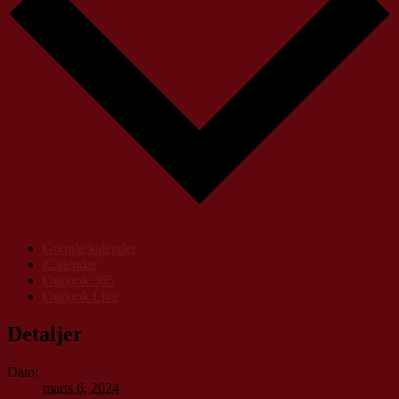
Google kalender
iCalendar
Outlook 365
Outlook Live
Detaljer
Dato:
marts 6, 2024