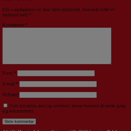
Din e-mailadresse vil ikke blive publiceret.
Krævede felter er
markeret med
*
Kommentar
*
Navn
*
E-mail
*
Websted
Gem mit navn, mail og websted i denne browser til næste gang
jeg kommenterer.