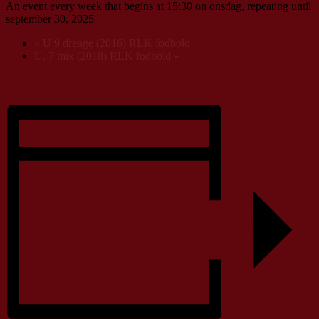
An event every week that begins at 15:30 on onsdag, repeating until
september 30, 2025
«
U 9 drenge (2016) RLK fodbold
U. 7 mix (2018) RLK fodbold
»