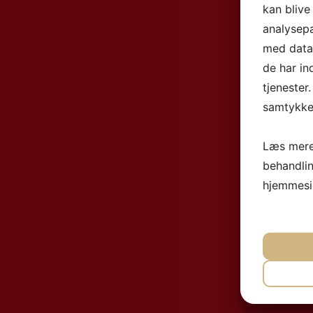
kan blive
analysep
med data,
de har in
tjenester
samtykke 
Læs mere
behandli
hjemmesi
NØ