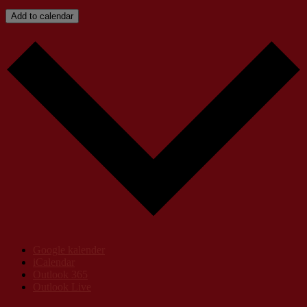
Add to calendar
Google kalender
iCalendar
Outlook 365
Outlook Live