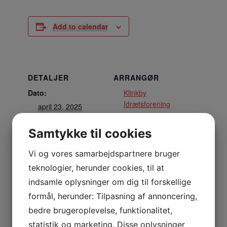
Add to calendar
DETALJER
ARRANGØR
Dato:
Klinkby
Idrætsforening
april 23, 2025
Tidspunkt:
Samtykke til cookies
15:30 - 16:30
Vi og vores samarbejdspartnere bruger
STED
teknologier, herunder cookies, til at
Stadion
indsamle oplysninger om dig til forskellige
Nejrupvej 2, 7620 Lemvig
formål, herunder: Tilpasning af annoncering,
Lemvig
,
7620
Danmark
+ Google Maps
bedre brugeroplevelse, funktionalitet,
statistik og marketing. Disse oplysninger