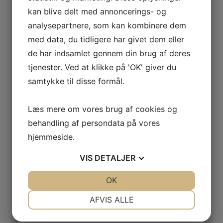
Telefon:
kan blive delt med annoncerings- og
29638527
analysepartnere, som kan kombinere dem
med data, du tidligere har givet dem eller
U 9 drenge (2016) RLK fodbold
Badminton
de har indsamlet gennem din brug af deres
tjenester. Ved at klikke på 'OK' giver du
samtykke til disse formål.
Læs mere om vores brug af cookies og
behandling af persondata på vores
Skriv et svar
hjemmeside.
Din e-mailadresse vil ikke blive publiceret.
Krævede felter er markeret med
*
VIS
DETALJER
Kommentar
*
JA
NEJ
OK
JA
NEJ
NØDVENDIGE
PRÆFERENCER
AFVIS ALLE
JA
NEJ
JA
NEJ