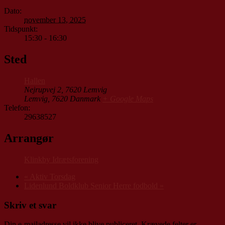
Dato:
november 13, 2025
Tidspunkt:
15:30 - 16:30
Sted
Hallen
Nejrupvej 2, 7620 Lemvig
Lemvig
,
7620
Danmark
+ Google Maps
Telefon:
29638527
Arrangør
Klinkby Idrætsforening
«
Aktiv Torsdag
Lidenlund Boldklub Senior Herre fodbold
»
Skriv et svar
Din e-mailadresse vil ikke blive publiceret.
Krævede felter er