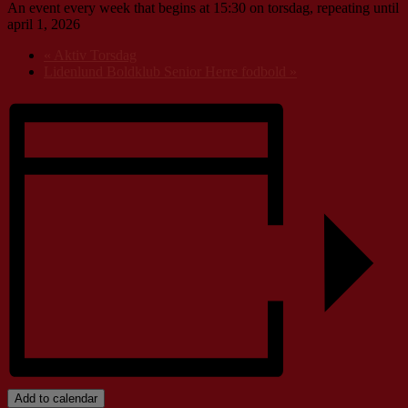
An event every week that begins at 15:30 on torsdag, repeating until
april 1, 2026
«
Aktiv Torsdag
Lidenlund Boldklub Senior Herre fodbold
»
Add to calendar