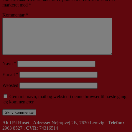
markeret med
*
Kommentar
*
Navn
*
E-mail
*
Websted
Gem mit navn, mail og websted i denne browser til næste gang
jeg kommenterer.
Alt i Et Huset
.
Adresse:
Nejrupvej 2B, 7620 Lemvig .
Telefon:
2963 8527 .
CVR:
74316514