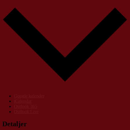
Google kalender
iCalendar
Outlook 365
Outlook Live
Detaljer