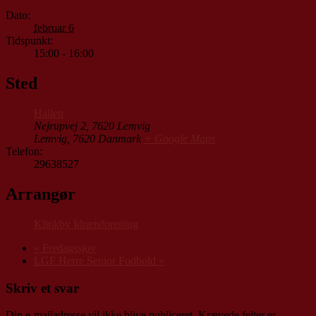
Dato:
februar 6
Tidspunkt:
15:00 - 16:00
Sted
Hallen
Nejrupvej 2, 7620 Lemvig
Lemvig
,
7620
Danmark
+ Google Maps
Telefon:
29638527
Arrangør
Klinkby Idrætsforening
«
Fredagssjov
LGF Herre Senior Fodbold
»
Skriv et svar
Din e-mailadresse vil ikke blive publiceret.
Krævede felter er