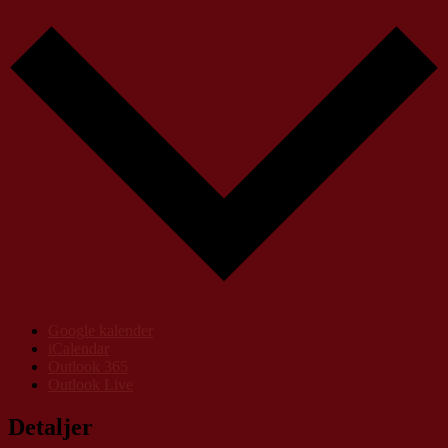
Google kalender
iCalendar
Outlook 365
Outlook Live
Detaljer