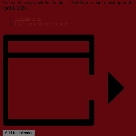
An event every week that begins at 15:00 on fredag, repeating until
april 1, 2026
«
Fredagssjov
LGF Herre Senior Fodbold
»
Add to calendar