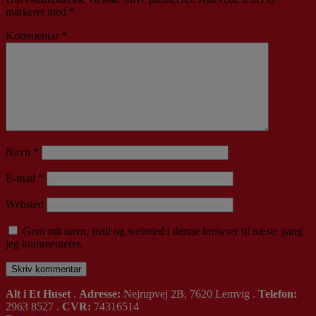
markeret med
*
Kommentar
*
Navn
*
E-mail
*
Websted
Gem mit navn, mail og websted i denne browser til næste gang
jeg kommenterer.
Alt i Et Huset
.
Adresse:
Nejrupvej 2B, 7620 Lemvig .
Telefon:
2963 8527 .
CVR:
74316514