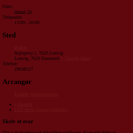
Dato:
januar 16
Tidspunkt:
15:00 - 16:00
Sted
Hallen
Nejrupvej 2, 7620 Lemvig
Lemvig
,
7620
Danmark
+ Google Maps
Telefon:
29638527
Arrangør
Klinkby Idrætsforening
«
Herrefit
LGF Herre Senior Fodbold
»
Skriv et svar
Din e-mailadresse vil ikke blive publiceret.
Krævede felter er