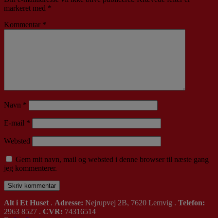
markeret med
*
Kommentar
*
Navn
*
E-mail
*
Websted
Gem mit navn, mail og websted i denne browser til næste gang
jeg kommenterer.
Alt i Et Huset
.
Adresse:
Nejrupvej 2B, 7620 Lemvig .
Telefon:
2963 8527 .
CVR:
74316514