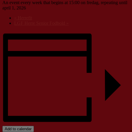
An event every week that begins at 15:00 on fredag, repeating until
april 1, 2026
«
Herrefit
LGF Herre Senior Fodbold
»
Add to calendar