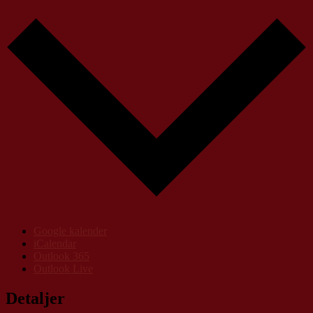
Google kalender
iCalendar
Outlook 365
Outlook Live
Detaljer