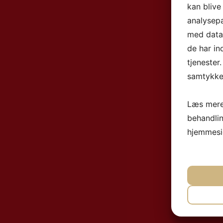
kan blive
analysep
med data,
de har in
tjenester
samtykke 
Læs mere
behandli
hjemmesi
NØ