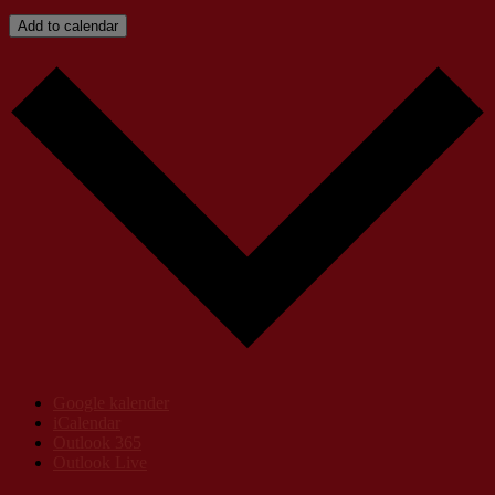
Add to calendar
Google kalender
iCalendar
Outlook 365
Outlook Live