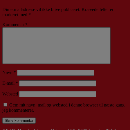
Din e-mailadresse vil ikke blive publiceret.
Krævede felter er
markeret med
*
Kommentar
*
Navn
*
E-mail
*
Websted
Gem mit navn, mail og websted i denne browser til næste gang
jeg kommenterer.