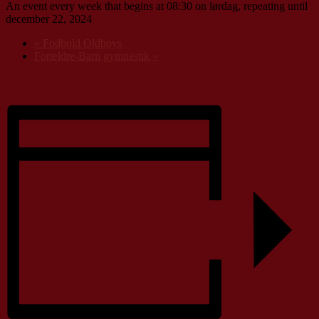
An event every week that begins at 08:30 on lørdag, repeating until
december 22, 2024
«
Fodbold Oldboys
Forældre-Barn gymnastik
»