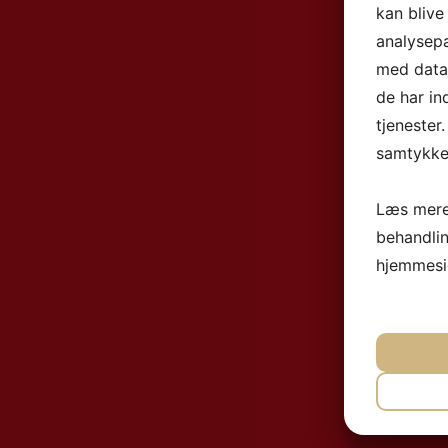
kan blive
analysep
med data,
de har in
tjenester
samtykke 
Læs mere
behandli
hjemmesi
NØ