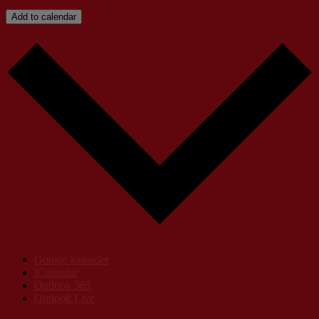
Add to calendar
Google kalender
iCalendar
Outlook 365
Outlook Live