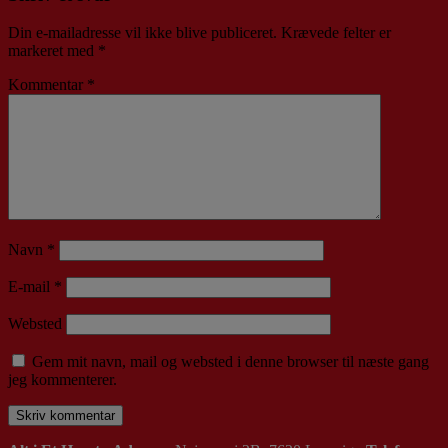
Din e-mailadresse vil ikke blive publiceret.
Krævede felter er
markeret med
*
Kommentar
*
Navn
*
E-mail
*
Websted
Gem mit navn, mail og websted i denne browser til næste gang
jeg kommenterer.