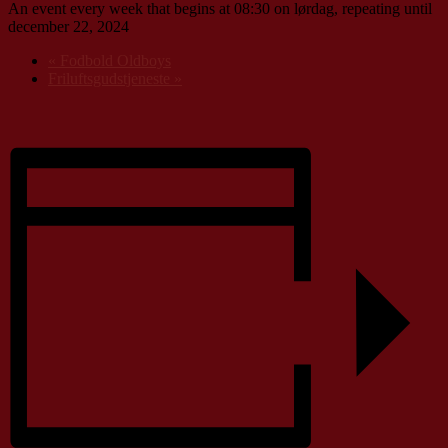
An event every week that begins at 08:30 on lørdag, repeating until
december 22, 2024
«
Fodbold Oldboys
Friluftsgudstjeneste
»