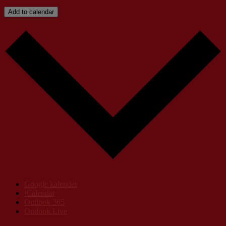
Add to calendar
Google kalender
iCalendar
Outlook 365
Outlook Live