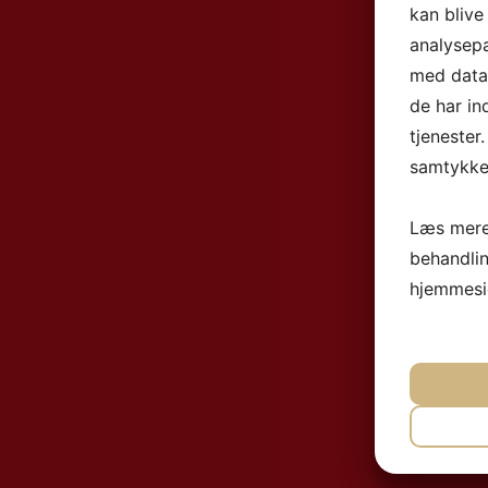
kan blive
analysep
med data,
de har in
tjenester
samtykke 
Læs mere
behandli
hjemmesi
NØ