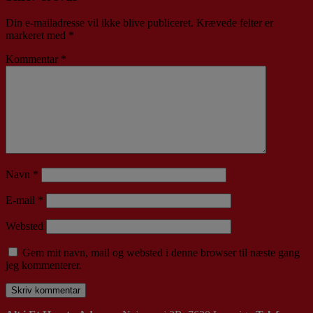
Din e-mailadresse vil ikke blive publiceret.
Krævede felter er
markeret med
*
Kommentar
*
Navn
*
E-mail
*
Websted
Gem mit navn, mail og websted i denne browser til næste gang
jeg kommenterer.