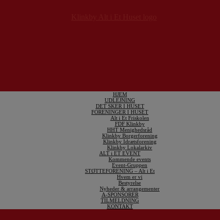
HJEM
UDLEJNING
DET SKER I HUSET
FORENINGER I HUSET
Alt i Et Friskolen
FDF Klinkby
HHT Menighedsråd
Klinkby Borgerforening
Klinkby Idrætsforening
Klinkby Lokalarkiv
ALT i ET EVENT
Kommende events
Event-Gruppen
STØTTEFORENING – Alt i Et
Hvem er vi
Bestyrelse
Nyheder & arrangementer
A-SPONSORER
TILMELDNING
KONTAKT