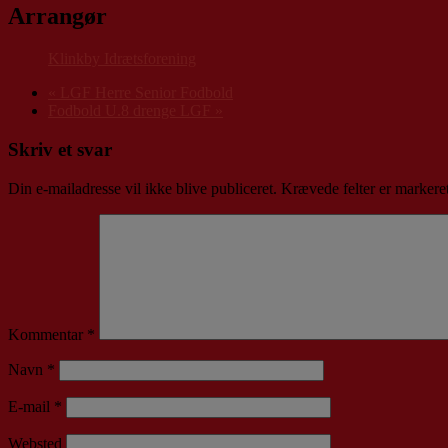
Arrangør
Klinkby Idrætsforening
«
LGF Herre Senior Fodbold
Fodbold U.8 drenge LGF
»
Skriv et svar
Din e-mailadresse vil ikke blive publiceret.
Krævede felter er marker
Kommentar
*
Navn
*
E-mail
*
Websted