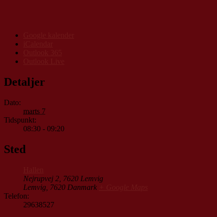
Google kalender
iCalendar
Outlook 365
Outlook Live
Detaljer
Dato:
marts 7
Tidspunkt:
08:30 - 09:20
Sted
Hallen
Nejrupvej 2, 7620 Lemvig
Lemvig
,
7620
Danmark
+ Google Maps
Telefon:
29638527