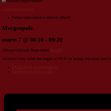
« Alle Begivenheder
Denne begivenhed er allerede afholdt.
Morgenpuls
marts 7 @ 08:30
-
09:20
|
Tilbagevendende Begivenhed
(Se alle)
An event every week that begins at 08:30 on lørdag, repeating until m
«
LGF Herre Senior Fodbold
Fodbold U.8 drenge LGF
»