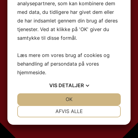
analysepartnere, som kan kombinere dem
med data, du tidligere har givet dem eller
de har indsamlet gennem din brug af deres
tjenester. Ved at klikke på 'OK' giver du
samtykke til disse formål.
Læs mere om vores brug af cookies og
behandling af persondata på vores
hjemmeside.
VIS
DETALJER
JA
NEJ
OK
JA
NEJ
NØDVENDIGE
PRÆFERENCER
AFVIS ALLE
JA
NEJ
JA
NEJ
MARKETING
STATISTIK