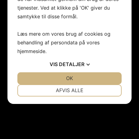
tjenester. Ved at klikke på 'OK' giver du
samtykke til disse formål.
Læs mere om vores brug af cookies og
behandling af persondata på vores
hjemmeside.
VIS
DETALJER
JA
NEJ
OK
JA
NEJ
NØDVENDIGE
PRÆFERENCER
AFVIS ALLE
JA
NEJ
JA
NEJ
MARKETING
STATISTIK