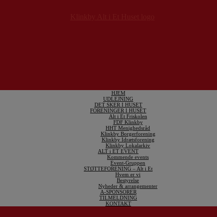
HJEM
UDLEJNING
DET SKER I HUSET
FORENINGER I HUSET
Alt i Et Friskolen
FDF Klinkby
HHT Menighedsråd
Klinkby Borgerforening
Klinkby Idrætsforening
Klinkby Lokalarkiv
ALT i ET EVENT
Kommende events
Event-Gruppen
STØTTEFORENING – Alt i Et
Hvem er vi
Bestyrelse
Nyheder & arrangementer
A-SPONSORER
TILMELDNING
KONTAKT