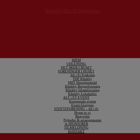
HJEM
UDLEJNING
DET SKER I HUSET
FORENINGER I HUSET
Alt i Et Friskolen
FDF Klinkby
HHT Menighedsråd
Klinkby Borgerforening
Klinkby Idrætsforening
Klinkby Lokalarkiv
ALT i ET EVENT
Kommende events
Event-Gruppen
STØTTEFORENING – Alt i Et
Hvem er vi
Bestyrelse
Nyheder & arrangementer
A-SPONSORER
TILMELDNING
KONTAKT