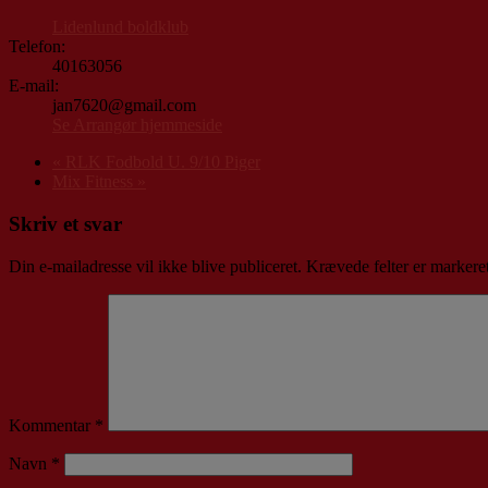
Lidenlund boldklub
Telefon:
40163056
E-mail:
jan7620@gmail.com
Se Arrangør hjemmeside
«
RLK Fodbold U. 9/10 Piger
Mix Fitness
»
Skriv et svar
Din e-mailadresse vil ikke blive publiceret.
Krævede felter er marker
Kommentar
*
Navn
*