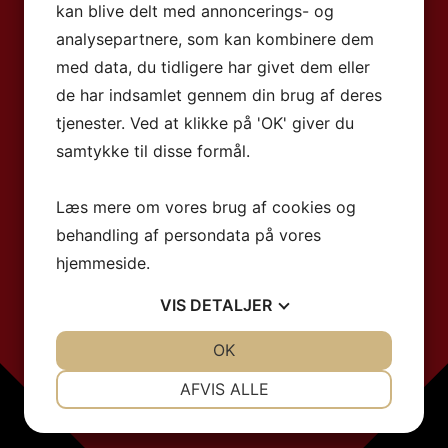
kan blive delt med annoncerings- og
analysepartnere, som kan kombinere dem
med data, du tidligere har givet dem eller
de har indsamlet gennem din brug af deres
tjenester. Ved at klikke på 'OK' giver du
samtykke til disse formål.
Læs mere om vores brug af cookies og
behandling af persondata på vores
hjemmeside.
VIS
DETALJER
JA
NEJ
OK
JA
NEJ
NØDVENDIGE
PRÆFERENCER
AFVIS ALLE
JA
NEJ
JA
NEJ