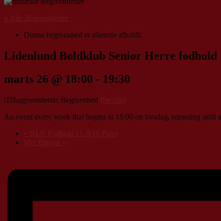
« Alle Begivenheder
Denne begivenhed er allerede afholdt.
Lidenlund Boldklub Senior Herre fodbold
marts 26 @ 18:00
-
19:30
|
Tilbagevendende Begivenhed
(Se alle)
An event every week that begins at 18:00 on torsdag, repeating until a
«
RLK Fodbold U. 9/10 Piger
Mix Fitness
»