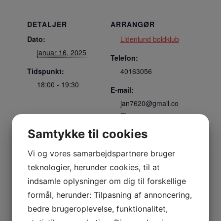
DETALJER
ARRANGØR
Dato:
Lidenlund boldklub
januar 16, 2025
Telefon:
Tidspunkt:
40163056
18:00 - 19:30
E-mail:
jan7620@gmail.co
m
Samtykke til cookies
Se Arrangør
hjemmeside
Vi og vores samarbejdspartnere bruger
STED
teknologier, herunder cookies, til at
indsamle oplysninger om dig til forskellige
Hallen
formål, herunder: Tilpasning af annoncering,
Nejrupvej 2, 7620 Lemvig
bedre brugeroplevelse, funktionalitet,
Lemvig
,
7620
Danmark
+ Google Maps