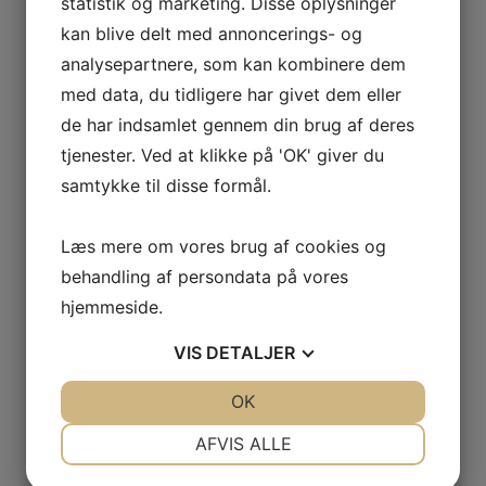
statistik og marketing. Disse oplysninger
Telefon:
kan blive delt med annoncerings- og
29638527
analysepartnere, som kan kombinere dem
med data, du tidligere har givet dem eller
LGF Fodbold U. 8 drenge
Mix Fitness
de har indsamlet gennem din brug af deres
tjenester. Ved at klikke på 'OK' giver du
samtykke til disse formål.
Læs mere om vores brug af cookies og
behandling af persondata på vores
Skriv et svar
hjemmeside.
Din e-mailadresse vil ikke blive publiceret.
Krævede felter er markeret med
*
VIS
DETALJER
Kommentar
*
JA
NEJ
OK
JA
NEJ
NØDVENDIGE
PRÆFERENCER
AFVIS ALLE
JA
NEJ
JA
NEJ