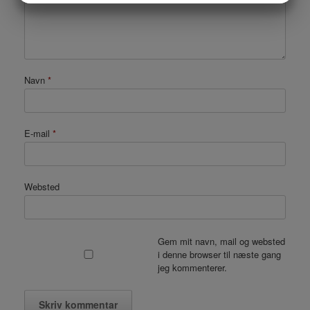
MARKETING
STATISTIK
Navn
*
E-mail
*
Websted
Gem mit navn, mail og websted
i denne browser til næste gang
jeg kommenterer.