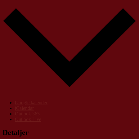
Google kalender
iCalendar
Outlook 365
Outlook Live
Detaljer