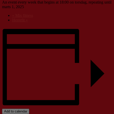
An event every week that begins at 18:00 on torsdag, repeating until
marts 1, 2025
«
Mix fitness
Herrefit
»
Add to calendar