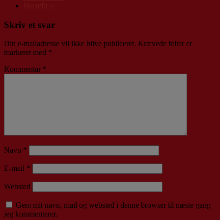
Herrefit
»
Skriv et svar
Din e-mailadresse vil ikke blive publiceret.
Krævede felter er
markeret med
*
Kommentar
*
Navn
*
E-mail
*
Websted
Gem mit navn, mail og websted i denne browser til næste gang
jeg kommenterer.