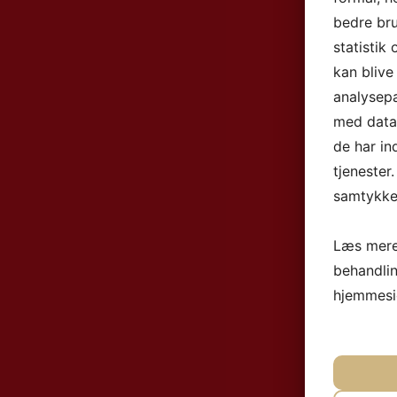
bedre bru
statistik
kan blive
analysep
med data,
de har in
tjenester
samtykke 
Læs mere
behandli
hjemmesi