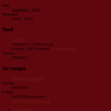
Dato:
december 5, 2024
Tidspunkt:
18:00 - 19:30
Sted
Hallen
Nejrupvej 2, 7620 Lemvig
Lemvig
,
7620
Danmark
+ Google Maps
Telefon:
29638527
Arrangør
Lidenlund boldklub
Telefon:
40163056
E-mail:
jan7620@gmail.com
Se Arrangør hjemmeside
«
Mix fitness