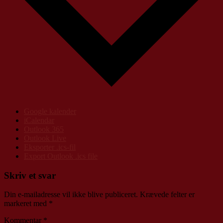
Google kalender
iCalendar
Outlook 365
Outlook Live
Eksporter .ics-fil
Export Outlook .ics file
Skriv et svar
Din e-mailadresse vil ikke blive publiceret.
Krævede felter er
markeret med
*
Kommentar
*