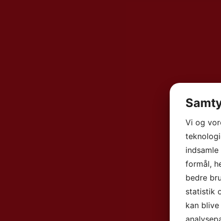
Samty
Vi og vo
teknologi
indsamle 
formål, h
bedre bru
statistik
kan blive
analysep