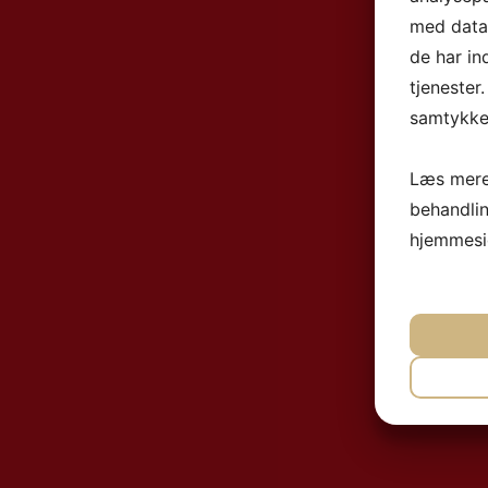
med data,
de har in
tjenester
samtykke 
Læs mere
behandli
hjemmesi
NØ
MA