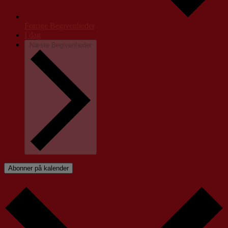
Forrige
Begivenheder
I dag
Næste
Begivenheder
Abonner på kalender