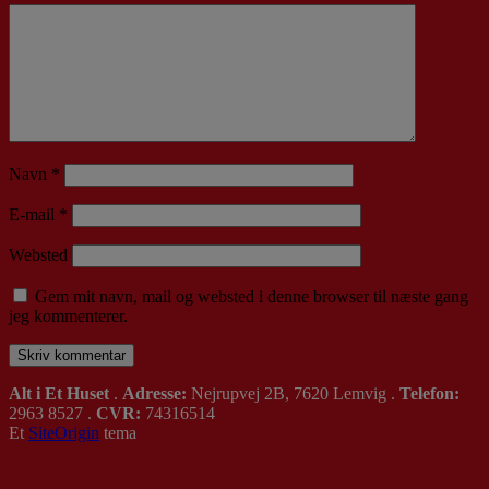
Navn
*
E-mail
*
Websted
Gem mit navn, mail og websted i denne browser til næste gang
jeg kommenterer.
Alt i Et Huset
.
Adresse:
Nejrupvej 2B, 7620 Lemvig .
Telefon:
2963 8527 .
CVR:
74316514
Et
SiteOrigin
tema