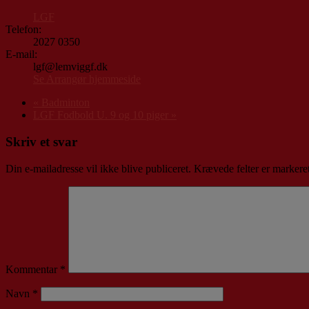
LGF
Telefon:
2027 0350
E-mail:
lgf@lemviggf.dk
Se Arrangør hjemmeside
«
Badminton
LGF Fodbold U. 9 og 10 piger
»
Skriv et svar
Din e-mailadresse vil ikke blive publiceret.
Krævede felter er marker
Kommentar
*
Navn
*