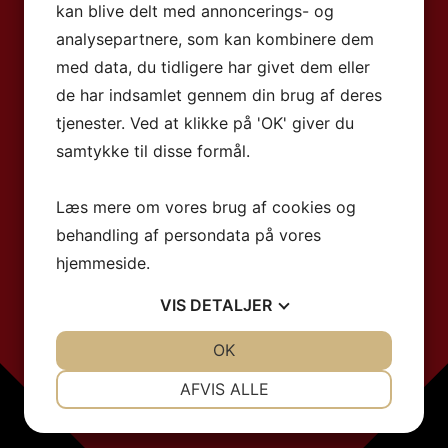
kan blive delt med annoncerings- og
analysepartnere, som kan kombinere dem
med data, du tidligere har givet dem eller
de har indsamlet gennem din brug af deres
tjenester. Ved at klikke på 'OK' giver du
samtykke til disse formål.
Læs mere om vores brug af cookies og
behandling af persondata på vores
hjemmeside.
VIS
DETALJER
JA
NEJ
OK
JA
NEJ
NØDVENDIGE
PRÆFERENCER
AFVIS ALLE
JA
NEJ
JA
NEJ