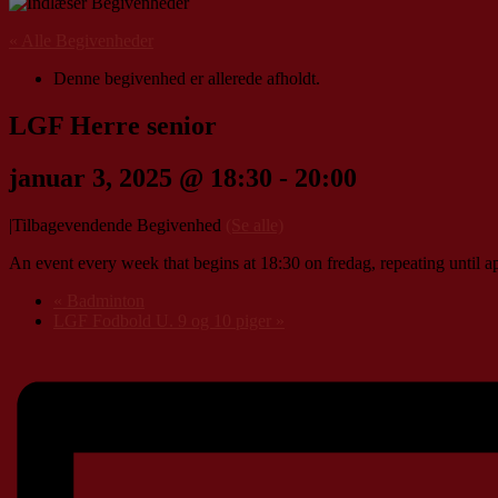
« Alle Begivenheder
Denne begivenhed er allerede afholdt.
LGF Herre senior
januar 3, 2025 @ 18:30
-
20:00
|
Tilbagevendende Begivenhed
(Se alle)
An event every week that begins at 18:30 on fredag, repeating until ap
«
Badminton
LGF Fodbold U. 9 og 10 piger
»