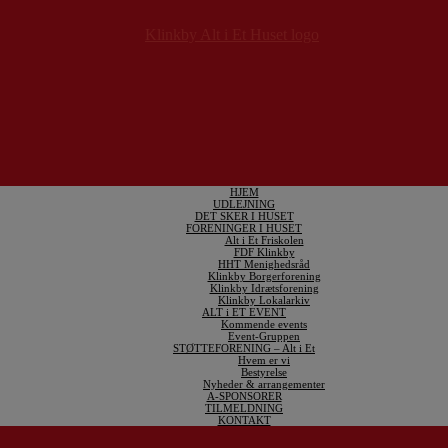
HJEM
UDLEJNING
DET SKER I HUSET
FORENINGER I HUSET
Alt i Et Friskolen
FDF Klinkby
HHT Menighedsråd
Klinkby Borgerforening
Klinkby Idrætsforening
Klinkby Lokalarkiv
ALT i ET EVENT
Kommende events
Event-Gruppen
STØTTEFORENING – Alt i Et
Hvem er vi
Bestyrelse
Nyheder & arrangementer
A-SPONSORER
TILMELDNING
KONTAKT