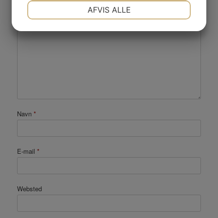
NØDVENDIGE
PRÆFERENCER
Kommentar
*
AFVIS ALLE
JA
NEJ
JA
NEJ
MARKETING
STATISTIK
Navn
*
E-mail
*
Websted