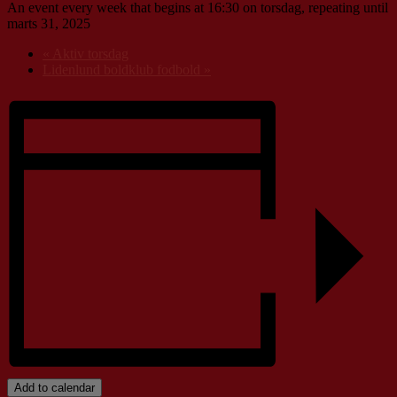
An event every week that begins at 16:30 on torsdag, repeating until
marts 31, 2025
«
Aktiv torsdag
Lidenlund boldklub fodbold
»
Add to calendar