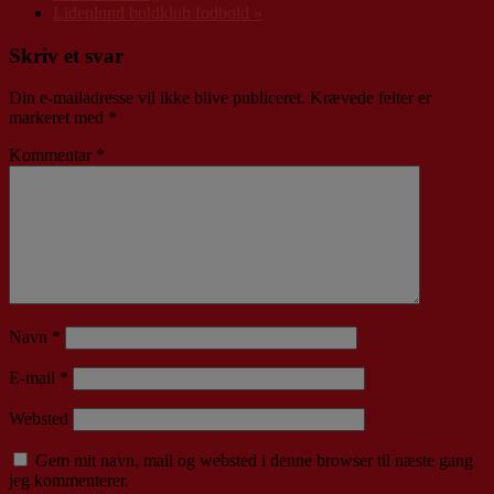
Lidenlund boldklub fodbold
»
Skriv et svar
Din e-mailadresse vil ikke blive publiceret.
Krævede felter er
markeret med
*
Kommentar
*
Navn
*
E-mail
*
Websted
Gem mit navn, mail og websted i denne browser til næste gang
jeg kommenterer.