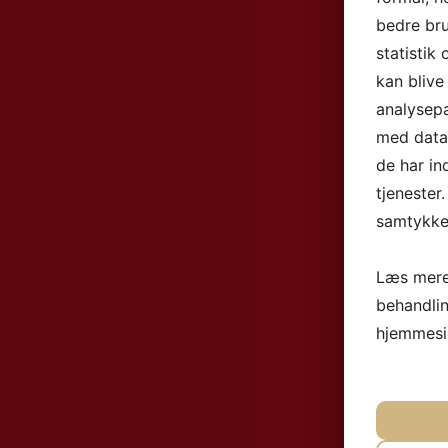
bedre bru
statistik
kan blive
analysep
med data,
de har in
tjenester
samtykke 
Læs mere
behandli
hjemmesi