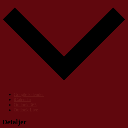
Google kalender
iCalendar
Outlook 365
Outlook Live
Detaljer