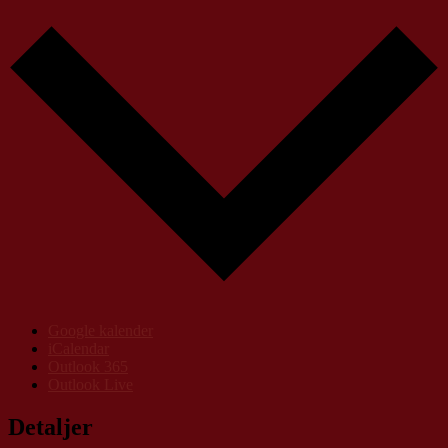
Google kalender
iCalendar
Outlook 365
Outlook Live
Detaljer