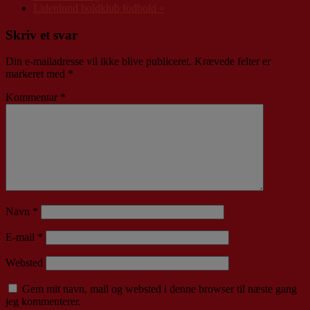
Lidenlund boldklub fodbold
»
Skriv et svar
Din e-mailadresse vil ikke blive publiceret.
Krævede felter er
markeret med
*
Kommentar
*
Navn
*
E-mail
*
Websted
Gem mit navn, mail og websted i denne browser til næste gang
jeg kommenterer.