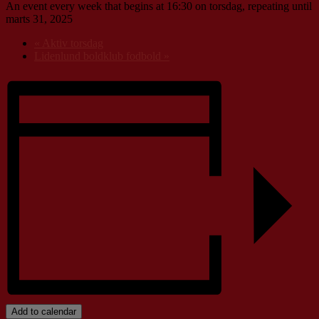
An event every week that begins at 16:30 on torsdag, repeating until
marts 31, 2025
«
Aktiv torsdag
Lidenlund boldklub fodbold
»
Add to calendar