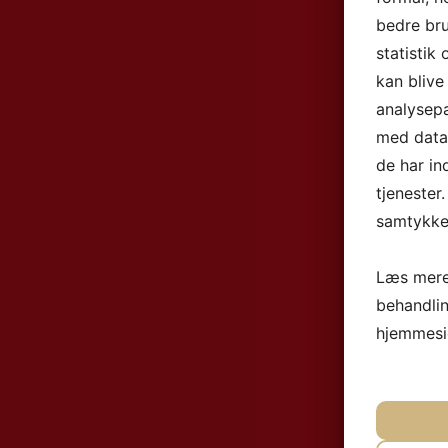
bedre bru
statistik
kan blive
analysep
med data,
de har in
tjenester
samtykke 
Læs mere
behandli
hjemmesi