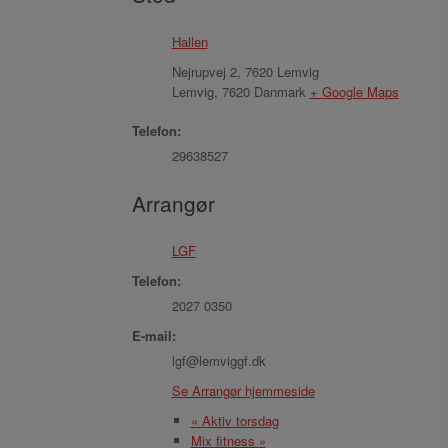
Hallen
Nejrupvej 2, 7620 Lemvig
Lemvig
,
7620
Danmark
+ Google Maps
Telefon:
29638527
Arrangør
LGF
Telefon:
2027 0350
E-mail:
lgf@lemviggf.dk
Se Arrangør hjemmeside
«
Aktiv torsdag
Mix fitness
»