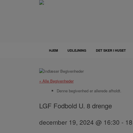
Gå
til
indhold
HJEM
UDLEJNING
DET SKER I HUSET
« Alle Begivenheder
Denne begivenhed er allerede afholdt.
LGF Fodbold U. 8 drenge
december 19, 2024 @ 16:30
-
18