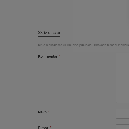
Skriv et svar
Din e-mailadresse vil ikke blive publiceret.
Krævede felter er marker
Kommentar
*
Navn
*
E-mail
*