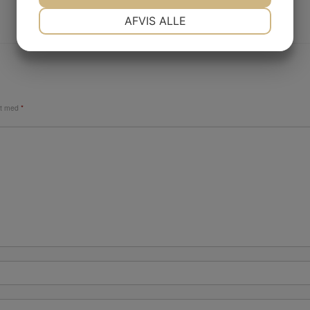
NØDVENDIGE
PRÆFERENCER
AFVIS ALLE
JA
NEJ
JA
NEJ
MARKETING
STATISTIK
et med
*