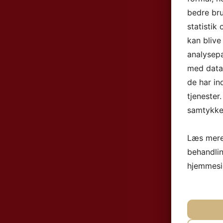
bedre bru
statistik
kan blive
analysep
med data,
de har in
tjenester
samtykke 
Læs mere
behandli
hjemmesi