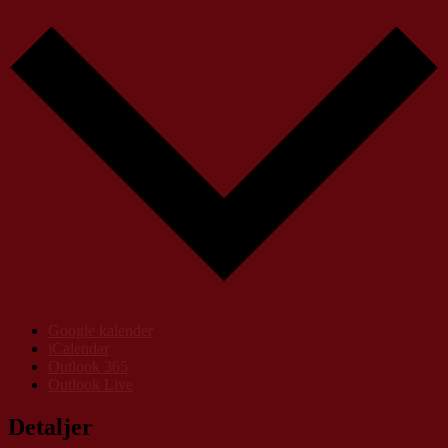
Google kalender
iCalendar
Outlook 365
Outlook Live
Detaljer