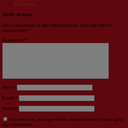
Mix fitness
»
Skriv et svar
Din e-mailadresse vil ikke blive publiceret.
Krævede felter er
markeret med
*
Kommentar
*
Navn
*
E-mail
*
Websted
Gem mit navn, mail og websted i denne browser til næste gang
jeg kommenterer.