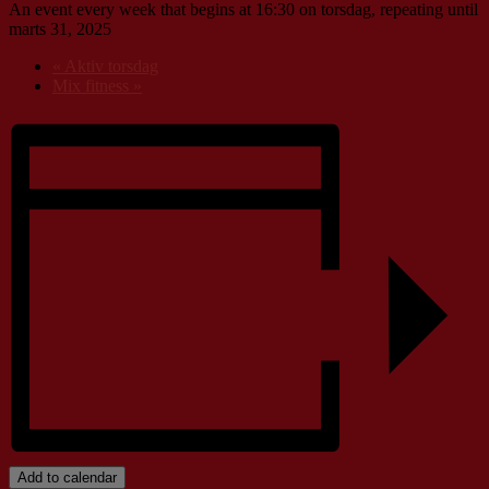
An event every week that begins at 16:30 on torsdag, repeating until
marts 31, 2025
«
Aktiv torsdag
Mix fitness
»
Add to calendar