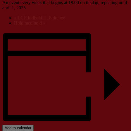
An event every week that begins at 18:00 on tirsdag, repeating until
april 1, 2025
«
LGF fodbold U. 8 drenge
Hold med bold
»
Add to calendar