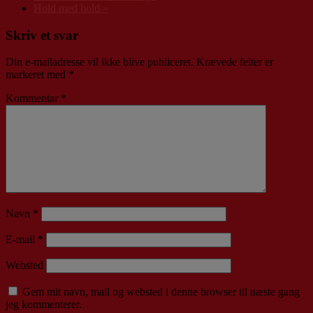
Hold med bold
»
Skriv et svar
Din e-mailadresse vil ikke blive publiceret.
Krævede felter er
markeret med
*
Kommentar
*
Navn
*
E-mail
*
Websted
Gem mit navn, mail og websted i denne browser til næste gang
jeg kommenterer.