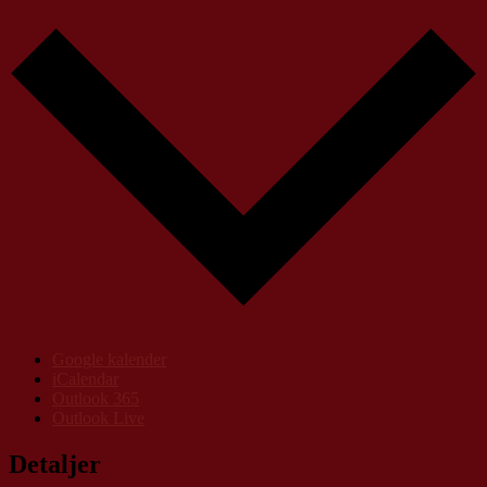
Google kalender
iCalendar
Outlook 365
Outlook Live
Detaljer