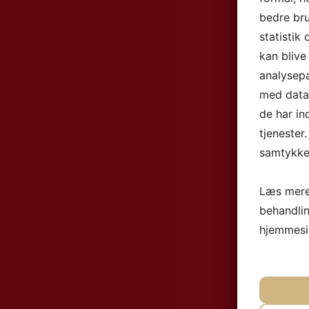
bedre bru
statistik
kan blive
analysep
med data,
de har in
tjenester
samtykke 
Læs mere
behandli
hjemmesi