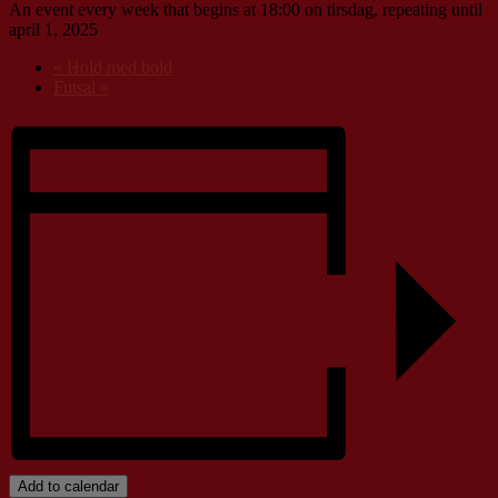
An event every week that begins at 18:00 on tirsdag, repeating until
april 1, 2025
«
Hold med bold
Futsal
»
Add to calendar