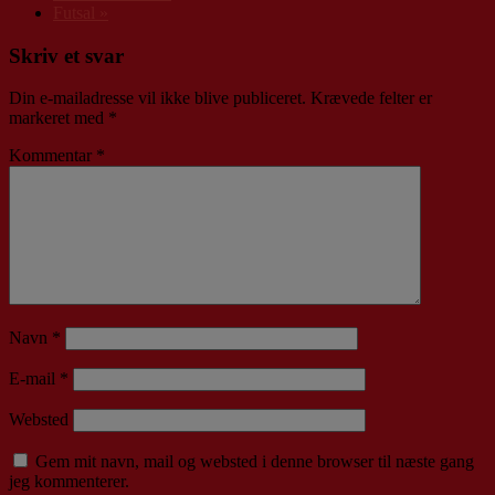
Futsal
»
Skriv et svar
Din e-mailadresse vil ikke blive publiceret.
Krævede felter er
markeret med
*
Kommentar
*
Navn
*
E-mail
*
Websted
Gem mit navn, mail og websted i denne browser til næste gang
jeg kommenterer.