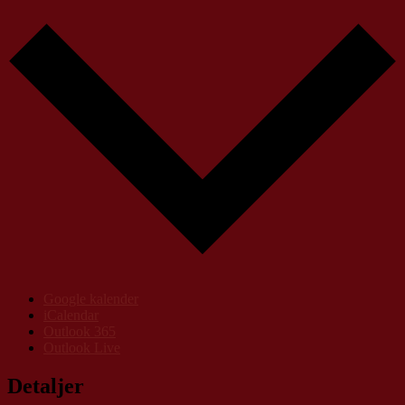
Google kalender
iCalendar
Outlook 365
Outlook Live
Detaljer