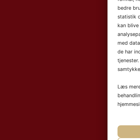
bedre bru
statistik
kan blive
analysep
med data,
de har in
tjenester
samtykke 
Læs mere
behandli
hjemmesi