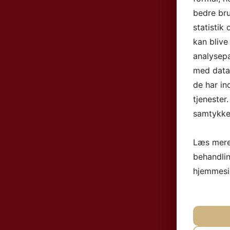
bedre bru
statistik
kan blive
analysep
med data,
de har in
tjenester
samtykke 
Læs mere
behandli
hjemmesi