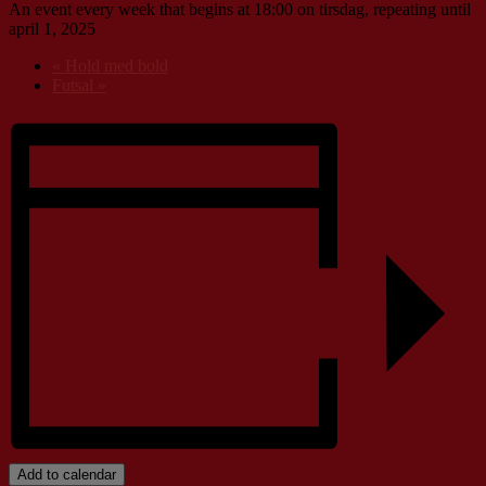
An event every week that begins at 18:00 on tirsdag, repeating until
april 1, 2025
«
Hold med bold
Futsal
»
Add to calendar