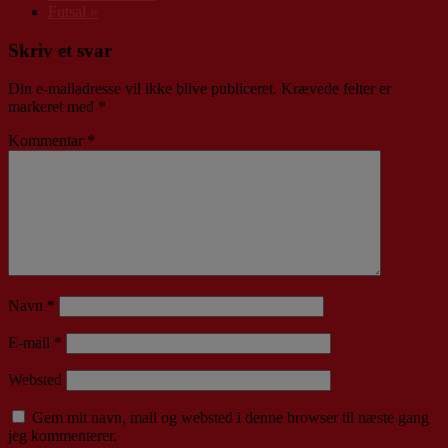
Futsal
»
Skriv et svar
Din e-mailadresse vil ikke blive publiceret.
Krævede felter er
markeret med
*
Kommentar
*
Navn
*
E-mail
*
Websted
Gem mit navn, mail og websted i denne browser til næste gang
jeg kommenterer.