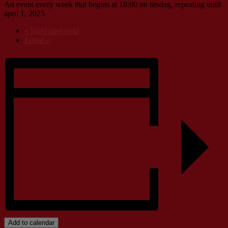
An event every week that begins at 18:00 on tirsdag, repeating until
april 1, 2025
«
Hold med bold
Futsal
»
Add to calendar