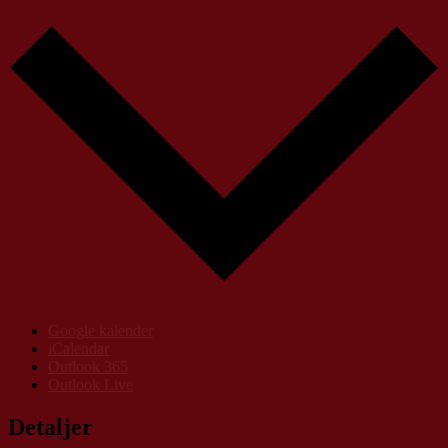
Google kalender
iCalendar
Outlook 365
Outlook Live
Detaljer