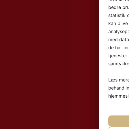
bedre bru
statistik
kan blive
analysep
med data,
de har in
tjenester
samtykke 
Læs mere
behandli
hjemmesi