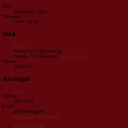
Dato:
november 5, 2024
Tidspunkt:
18:00 - 19:30
Sted
Hallen
Nejrupvej 2, 7620 Lemvig
Lemvig
,
7620
Danmark
+ Google Maps
Telefon:
29638527
Arrangør
LGF
Telefon:
2027 0350
E-mail:
lgf@lemviggf.dk
Se Arrangør hjemmeside
«
Hold med bold