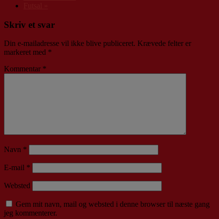
Futsal
»
Skriv et svar
Din e-mailadresse vil ikke blive publiceret.
Krævede felter er
markeret med
*
Kommentar
*
Navn
*
E-mail
*
Websted
Gem mit navn, mail og websted i denne browser til næste gang
jeg kommenterer.