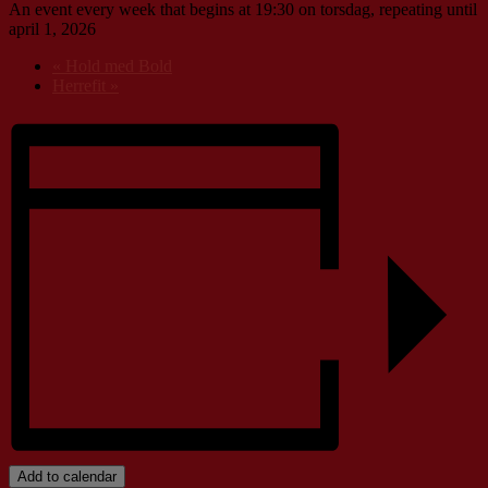
An event every week that begins at 19:30 on torsdag, repeating until
april 1, 2026
«
Hold med Bold
Herrefit
»
Add to calendar