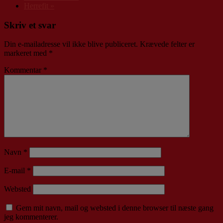
Herrefit
»
Skriv et svar
Din e-mailadresse vil ikke blive publiceret.
Krævede felter er
markeret med
*
Kommentar
*
Navn
*
E-mail
*
Websted
Gem mit navn, mail og websted i denne browser til næste gang
jeg kommenterer.