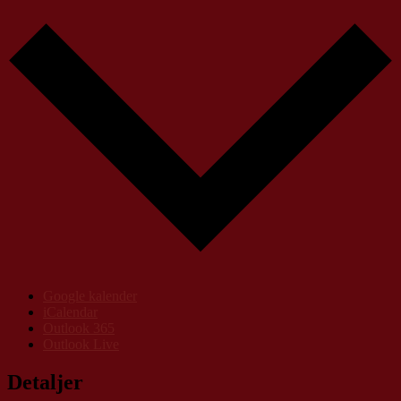
Google kalender
iCalendar
Outlook 365
Outlook Live
Detaljer