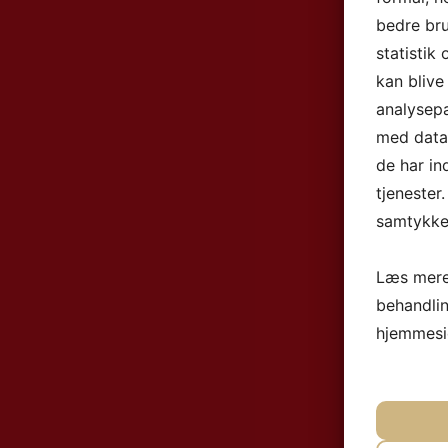
bedre bru
statistik
kan blive
analysep
med data,
de har in
tjenester
samtykke 
Læs mere
behandli
hjemmesi