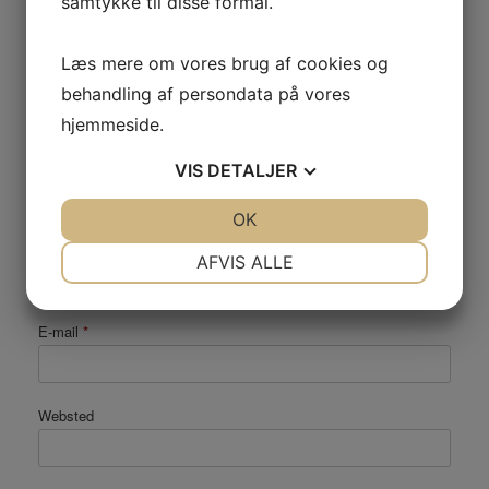
samtykke til disse formål.
Kommentar
*
Læs mere om vores brug af cookies og
behandling af persondata på vores
hjemmeside.
VIS
DETALJER
JA
NEJ
OK
JA
NEJ
Navn
*
NØDVENDIGE
PRÆFERENCER
AFVIS ALLE
JA
NEJ
JA
NEJ
E-mail
*
MARKETING
STATISTIK
Websted