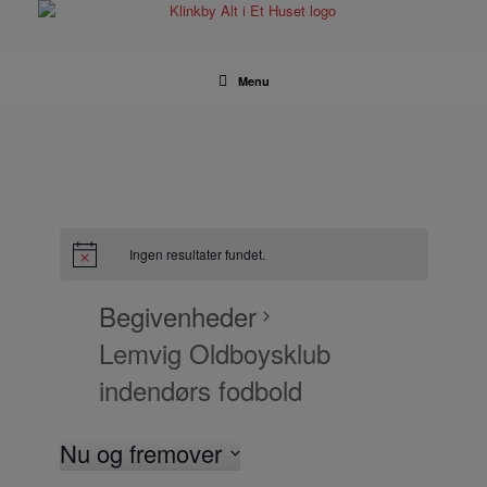
Gå
til
indhold
Menu
Ingen resultater fundet.
Begivenheder
Lemvig Oldboysklub
indendørs fodbold
Nu og fremover
V