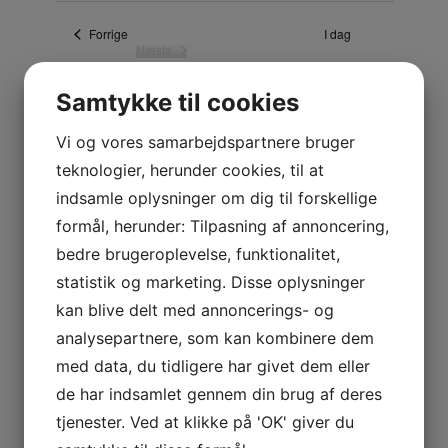
æ
l
Begivenheder
Forrige
I dag
Næste
g
Begivenheder
d
a
Samtykke til cookies
t
o
Vi og vores samarbejdspartnere bruger
.
teknologier, herunder cookies, til at
indsamle oplysninger om dig til forskellige
formål, herunder: Tilpasning af annoncering,
bedre brugeroplevelse, funktionalitet,
statistik og marketing. Disse oplysninger
kan blive delt med annoncerings- og
analysepartnere, som kan kombinere dem
med data, du tidligere har givet dem eller
Skriv et svar
de har indsamlet gennem din brug af deres
tjenester. Ved at klikke på 'OK' giver du
Din e-mailadresse vil ikke blive publiceret.
Krævede felter er markeret med
*