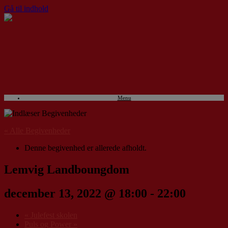
Gå til indhold
Menu
« Alle Begivenheder
Denne begivenhed er allerede afholdt.
Lemvig Landboungdom
december 13, 2022 @ 18:00
-
22:00
«
Julefest skolen
Puls og Power
»