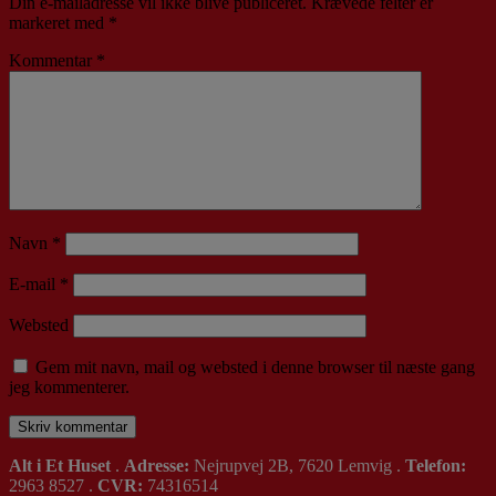
Din e-mailadresse vil ikke blive publiceret.
Krævede felter er
markeret med
*
Kommentar
*
Navn
*
E-mail
*
Websted
Gem mit navn, mail og websted i denne browser til næste gang
jeg kommenterer.
Alt i Et Huset
.
Adresse:
Nejrupvej 2B, 7620 Lemvig .
Telefon:
2963 8527 .
CVR:
74316514