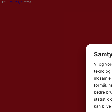
Et
SiteOrigin
tema
Samty
Vi og vo
teknologi
indsamle 
formål, h
bedre bru
statistik
kan blive