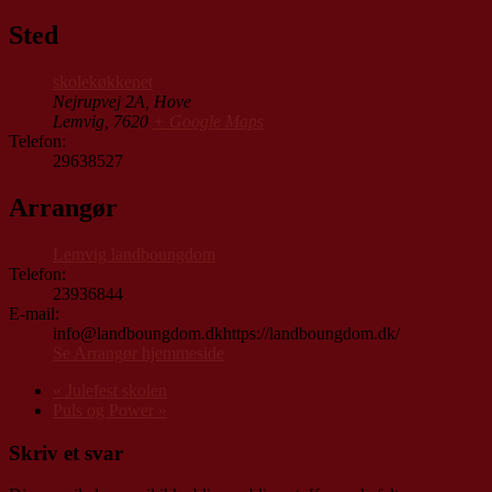
Sted
skolekøkkenet
Nejrupvej 2A, Hove
Lemvig
,
7620
+ Google Maps
Telefon:
29638527
Arrangør
Lemvig landboungdom
Telefon:
23936844
E-mail:
info@landboungdom.dkhttps://landboungdom.dk/
Se Arrangør hjemmeside
«
Julefest skolen
Puls og Power
»
Skriv et svar