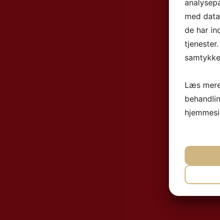
analysep
med data,
de har in
tjenester
samtykke 
Læs mere
behandli
hjemmesi
NØ
MA