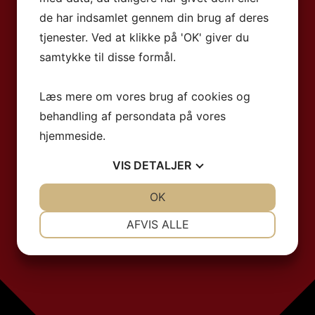
de har indsamlet gennem din brug af deres
tjenester. Ved at klikke på 'OK' giver du
samtykke til disse formål.
Læs mere om vores brug af cookies og
behandling af persondata på vores
hjemmeside.
VIS
DETALJER
JA
NEJ
OK
JA
NEJ
NØDVENDIGE
PRÆFERENCER
AFVIS ALLE
JA
NEJ
JA
NEJ
MARKETING
STATISTIK