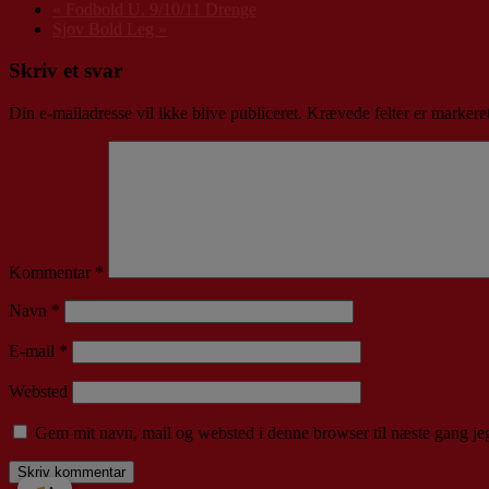
«
Fodbold U. 9/10/11 Drenge
Sjov Bold Leg
»
Skriv et svar
Din e-mailadresse vil ikke blive publiceret.
Krævede felter er marker
Kommentar
*
Navn
*
E-mail
*
Websted
Gem mit navn, mail og websted i denne browser til næste gang j