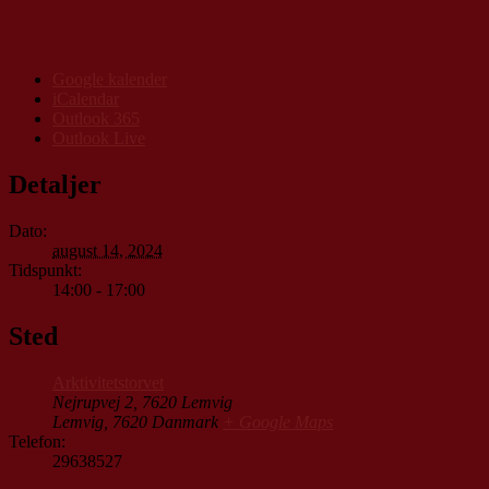
Google kalender
iCalendar
Outlook 365
Outlook Live
Detaljer
Dato:
august 14, 2024
Tidspunkt:
14:00 - 17:00
Sted
Arktivitetstorvet
Nejrupvej 2, 7620 Lemvig
Lemvig
,
7620
Danmark
+ Google Maps
Telefon:
29638527