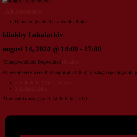
« Alle Begivenheder
Denne begivenhed er allerede afholdt.
klinkby Lokalarkiv
august 14, 2024 @ 14:00
-
17:00
|
Tilbagevendende Begivenhed
(Se alle)
An event every week that begins at 14:00 on onsdag, repeating until 
«
Fodbold U. 9/10/11 Drenge
Sjov Bold Leg
»
Åbningstid onsdag fra kl. 14.00 til kl. 17.00