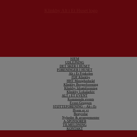
HJEM
UDLEJNING
DET SKER I HUSET
FORENINGER I HUSET
Alt i Et Friskolen
FDF Klinkby
HHT Menighedsråd
Klinkby Borgerforening
Klinkby Idrætsforening
Klinkby Lokalarkiv
ALT i ET EVENT
Kommende events
Event-Gruppen
STØTTEFORENING – Alt i Et
Hvem er vi
Bestyrelse
Nyheder & arrangementer
A-SPONSORER
TILMELDNING
KONTAKT