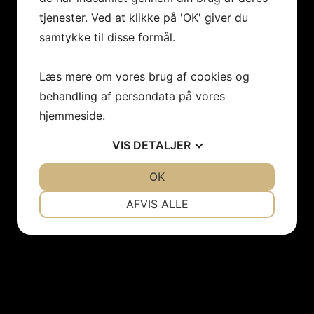
tjenester. Ved at klikke på 'OK' giver du
samtykke til disse formål.
Læs mere om vores brug af cookies og
behandling af persondata på vores
hjemmeside.
VIS
DETALJER
JA
NEJ
OK
JA
NEJ
NØDVENDIGE
PRÆFERENCER
AFVIS ALLE
JA
NEJ
JA
NEJ
MARKETING
STATISTIK