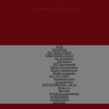
HJEM
UDLEJNING
DET SKER I HUSET
FORENINGER I HUSET
Alt i Et Friskolen
FDF Klinkby
HHT Menighedsråd
Klinkby Borgerforening
Klinkby Idrætsforening
Klinkby Lokalarkiv
ALT i ET EVENT
Kommende events
Event-Gruppen
STØTTEFORENING – Alt i Et
Hvem er vi
Bestyrelse
Nyheder & arrangementer
A-SPONSORER
TILMELDNING
KONTAKT