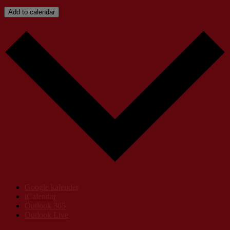
Add to calendar
Google kalender
iCalendar
Outlook 365
Outlook Live