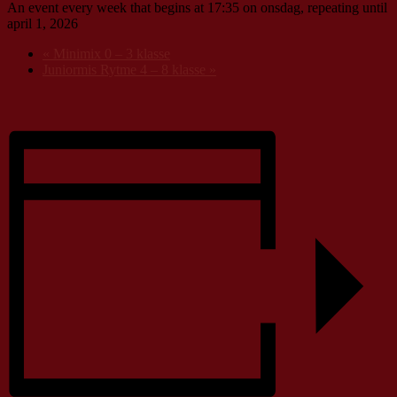
An event every week that begins at 17:35 on onsdag, repeating until
april 1, 2026
«
Minimix 0 – 3 klasse
Juniormis Rytme 4 – 8 klasse
»