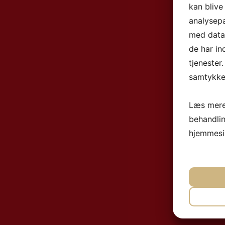
kan blive
analysep
med data,
de har in
tjenester
samtykke 
Læs mere
behandli
hjemmesi
NØ