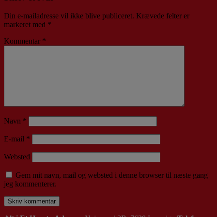
Din e-mailadresse vil ikke blive publiceret.
Krævede felter er
markeret med
*
Kommentar
*
Navn
*
E-mail
*
Websted
Gem mit navn, mail og websted i denne browser til næste gang
jeg kommenterer.