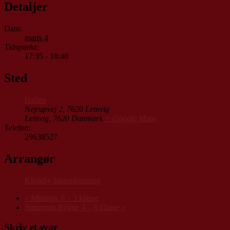
Detaljer
Dato:
marts 4
Tidspunkt:
17:35 - 18:40
Sted
Hallen
Nejrupvej 2, 7620 Lemvig
Lemvig
,
7620
Danmark
+ Google Maps
Telefon:
29638527
Arrangør
Klinkby Idrætsforening
«
Minimix 0 – 3 klasse
Juniormis Rytme 4 – 8 klasse
»
Skriv et svar