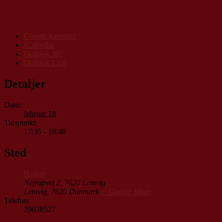
Google kalender
iCalendar
Outlook 365
Outlook Live
Detaljer
Dato:
februar 18
Tidspunkt:
17:35 - 18:40
Sted
Hallen
Nejrupvej 2, 7620 Lemvig
Lemvig
,
7620
Danmark
+ Google Maps
Telefon:
29638527