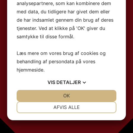
analysepartnere, som kan kombinere dem
med data, du tidligere har givet dem eller
de har indsamlet gennem din brug af deres
tjenester. Ved at klikke på 'OK' giver du
samtykke til disse formål.
Læs mere om vores brug af cookies og
behandling af persondata på vores
hjemmeside.
VIS
DETALJER
JA
NEJ
OK
JA
NEJ
NØDVENDIGE
PRÆFERENCER
AFVIS ALLE
JA
NEJ
JA
NEJ
MARKETING
STATISTIK