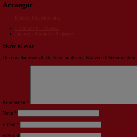
Arrangør
Klinkby Idrætsforening
«
Minimix 0 – 3 klasse
Juniormis Rytme 4 – 8 klasse
»
Skriv et svar
Din e-mailadresse vil ikke blive publiceret.
Krævede felter er marker
Kommentar
*
Navn
*
E-mail
*
Websted