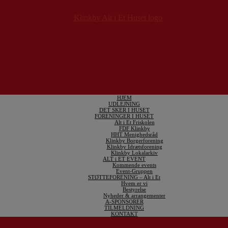
HJEM
UDLEJNING
DET SKER I HUSET
FORENINGER I HUSET
Alt i Et Friskolen
FDF Klinkby
HHT Menighedsråd
Klinkby Borgerforening
Klinkby Idrætsforening
Klinkby Lokalarkiv
ALT i ET EVENT
Kommende events
Event-Gruppen
STØTTEFORENING – Alt i Et
Hvem er vi
Bestyrelse
Nyheder & arrangementer
A-SPONSORER
TILMELDNING
KONTAKT