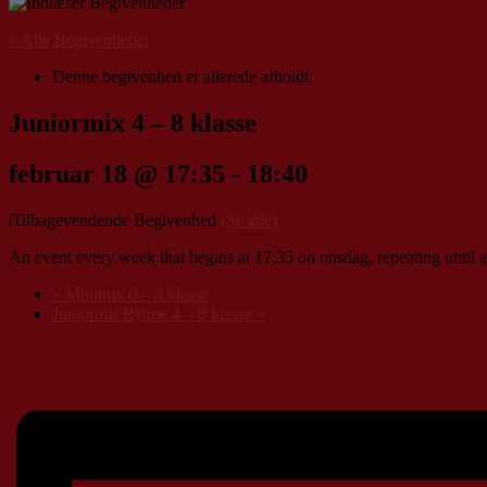
« Alle Begivenheder
Denne begivenhed er allerede afholdt.
Juniormix 4 – 8 klasse
februar 18 @ 17:35
-
18:40
|
Tilbagevendende Begivenhed
(Se alle)
An event every week that begins at 17:35 on onsdag, repeating until a
«
Minimix 0 – 3 klasse
Juniormis Rytme 4 – 8 klasse
»