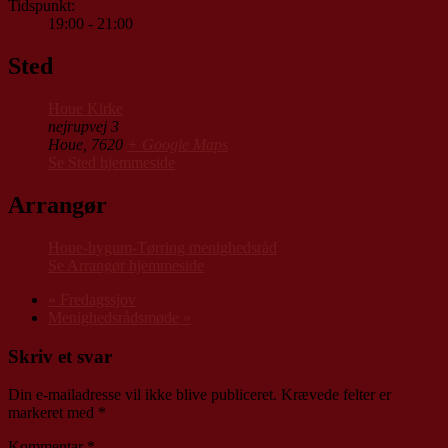
Tidspunkt:
19:00 - 21:00
Sted
Houe Kirke
nejrupvej 3
Houe
,
7620
+ Google Maps
Se Sted hjemmeside
Arrangør
Houe-hygum-Tørring menighedsråd
Se Arrangør hjemmeside
«
Fredagssjov
Menighedsrådsmøde
»
Skriv et svar
Din e-mailadresse vil ikke blive publiceret.
Krævede felter er
markeret med
*
Kommentar
*