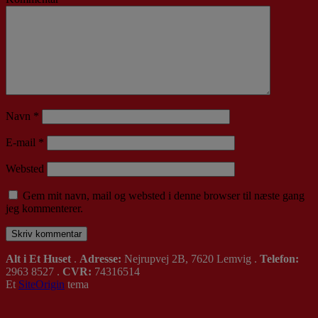
Navn
*
E-mail
*
Websted
Gem mit navn, mail og websted i denne browser til næste gang
jeg kommenterer.
Alt i Et Huset
.
Adresse:
Nejrupvej 2B, 7620 Lemvig .
Telefon:
2963 8527 .
CVR:
74316514
Et
SiteOrigin
tema