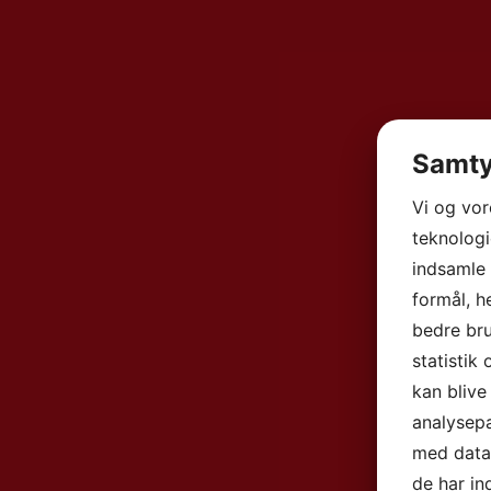
Samty
Vi og vo
teknologi
indsamle 
formål, h
bedre bru
statistik
kan blive
analysep
med data,
de har in