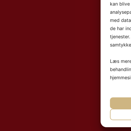
kan blive
analysep
med data,
de har in
tjenester
samtykke 
Læs mere
behandli
hjemmesi
NØ