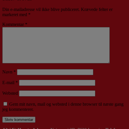
Din e-mailadresse vil ikke blive publiceret.
Krævede felter er
markeret med
*
Kommentar
*
Navn
*
E-mail
*
Websted
Gem mit navn, mail og websted i denne browser til næste gang
jeg kommenterer.