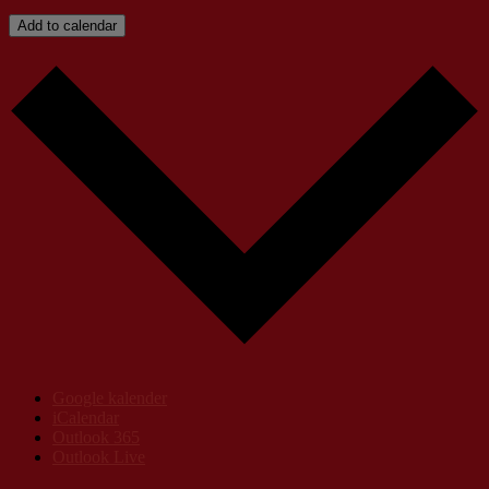
Add to calendar
Google kalender
iCalendar
Outlook 365
Outlook Live