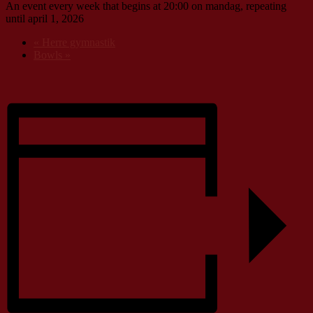
An event every week that begins at 20:00 on mandag, repeating
until april 1, 2026
«
Herre gymnastik
Bowls
»