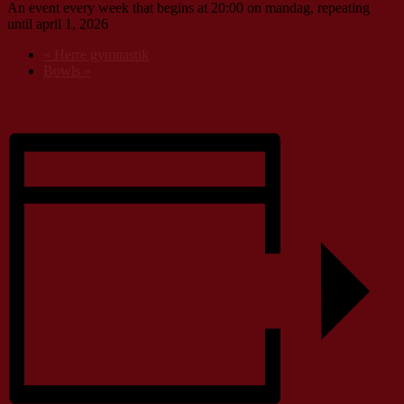
An event every week that begins at 20:00 on mandag, repeating
until april 1, 2026
«
Herre gymnastik
Bowls
»