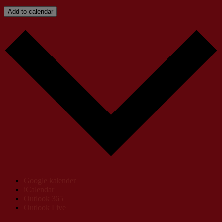
Add to calendar
Google kalender
iCalendar
Outlook 365
Outlook Live