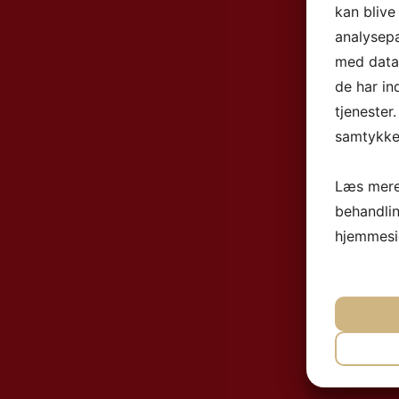
kan blive
analysep
med data,
de har in
tjenester
samtykke 
Læs mere
behandli
hjemmesi
NØ