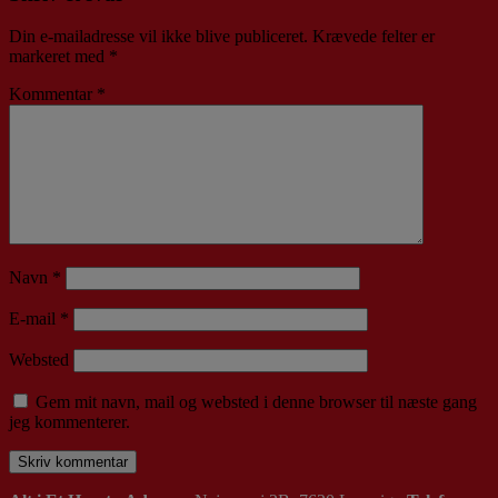
Din e-mailadresse vil ikke blive publiceret.
Krævede felter er
markeret med
*
Kommentar
*
Navn
*
E-mail
*
Websted
Gem mit navn, mail og websted i denne browser til næste gang
jeg kommenterer.