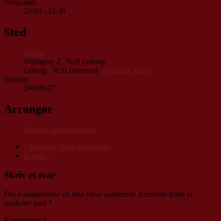
Tidspunkt:
20:00 - 21:30
Sted
Hallen
Nejrupvej 2, 7620 Lemvig
Lemvig
,
7620
Danmark
+ Google Maps
Telefon:
29638527
Arrangør
Klinkby Idrætsforening
«
Forældre-Barn gymnastik
Bowls
»
Skriv et svar
Din e-mailadresse vil ikke blive publiceret.
Krævede felter er
markeret med
*
Kommentar
*