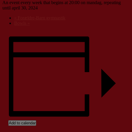
An event every week that begins at 20:00 on mandag, repeating
until april 30, 2024
«
Forældre-Barn gymnastik
Bowls
»
Add to calendar