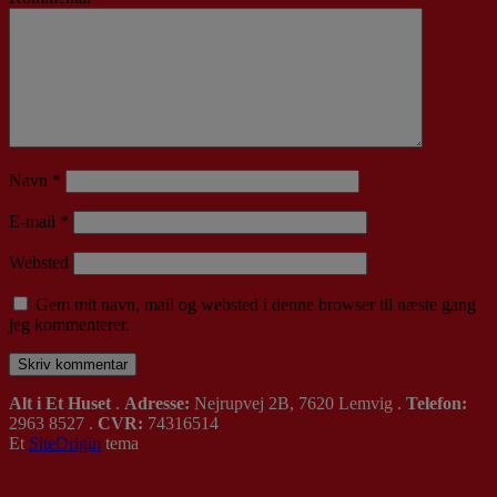
Navn
*
E-mail
*
Websted
Gem mit navn, mail og websted i denne browser til næste gang
jeg kommenterer.
Alt i Et Huset
.
Adresse:
Nejrupvej 2B, 7620 Lemvig .
Telefon:
2963 8527 .
CVR:
74316514
Et
SiteOrigin
tema