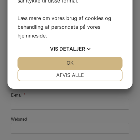
samtykke til disse formål.
Kommentar
*
Læs mere om vores brug af cookies og
behandling af persondata på vores
hjemmeside.
VIS
DETALJER
JA
NEJ
OK
JA
NEJ
Navn
*
NØDVENDIGE
PRÆFERENCER
AFVIS ALLE
JA
NEJ
JA
NEJ
E-mail
*
MARKETING
STATISTIK
Websted