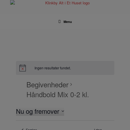
Gå
til
indhold
Menu
Ingen resultater fundet.
Begivenheder
Håndbold Mix 0-2 kl.
Nu og fremover
V
æ
l
Begivenheder
Forrige
I dag