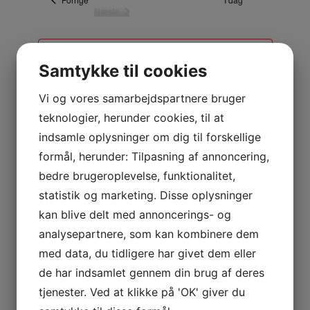
Næste
g
Begivenheder
d
a
Abonner på kalender
t
Samtykke til cookies
o
.
Vi og vores samarbejdspartnere bruger
teknologier, herunder cookies, til at
indsamle oplysninger om dig til forskellige
formål, herunder: Tilpasning af annoncering,
bedre brugeroplevelse, funktionalitet,
statistik og marketing. Disse oplysninger
kan blive delt med annoncerings- og
analysepartnere, som kan kombinere dem
med data, du tidligere har givet dem eller
Skriv et svar
de har indsamlet gennem din brug af deres
tjenester. Ved at klikke på 'OK' giver du
Din e-mailadresse vil ikke blive publiceret.
Krævede felter er markeret med
*