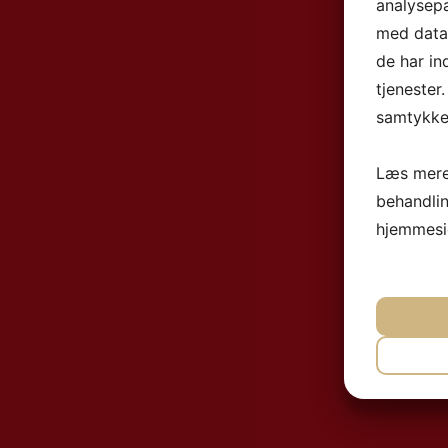
analysep
med data,
de har in
tjenester
samtykke 
Læs mere
behandli
hjemmesi
NØ
MA