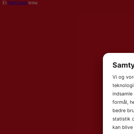
Et
SiteOrigin
tema
Samty
Vi og vo
teknologi
indsamle 
formål, h
bedre bru
statistik
kan blive