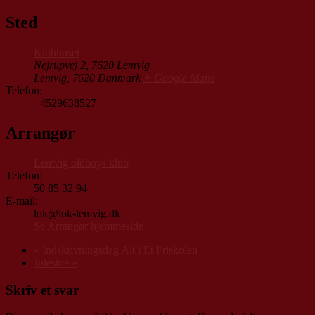
Sted
Klubhuset
Nejrupvej 2, 7620 Lemvig
Lemvig
,
7620
Danmark
+ Google Maps
Telefon:
+4529638527
Arrangør
Lemvig oldboys klub
Telefon:
50 85 32 94
E-mail:
lok@lok-lemvig.dk
Se Arrangør hjemmeside
«
Indskrivningsdag Alt i Et Friskolen
Julestue
»
Skriv et svar