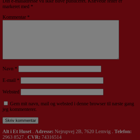
Din e-mailadresse vil ikke blive publiceret.
Krævede felter er
markeret med
*
Kommentar
*
Navn
*
E-mail
*
Websted
Gem mit navn, mail og websted i denne browser til næste gang
jeg kommenterer.
Alt i Et Huset
.
Adresse:
Nejrupvej 2B, 7620 Lemvig .
Telefon:
2963 8527 .
CVR:
74316514