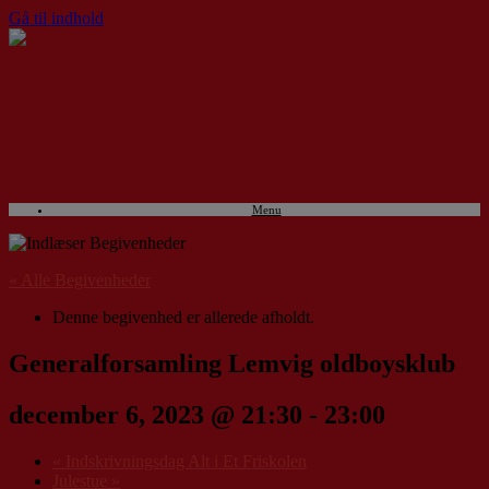
Gå til indhold
Menu
« Alle Begivenheder
Denne begivenhed er allerede afholdt.
Generalforsamling Lemvig oldboysklub
december 6, 2023 @ 21:30
-
23:00
«
Indskrivningsdag Alt i Et Friskolen
Julestue
»