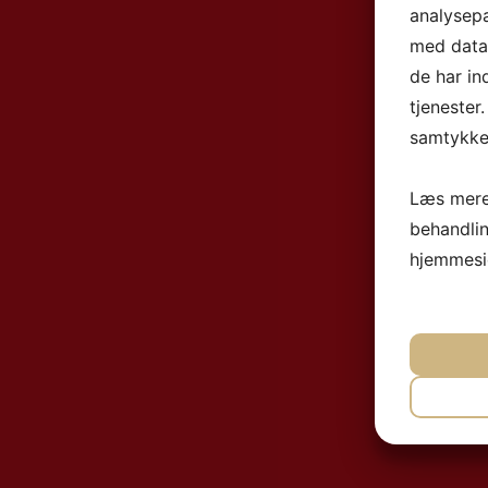
analysep
med data,
de har in
tjenester
samtykke 
Læs mere
behandli
hjemmesi
NØ
MA