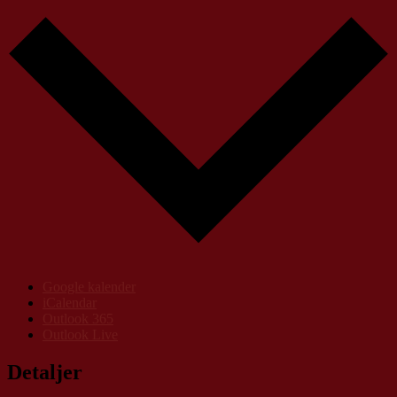
Google kalender
iCalendar
Outlook 365
Outlook Live
Detaljer