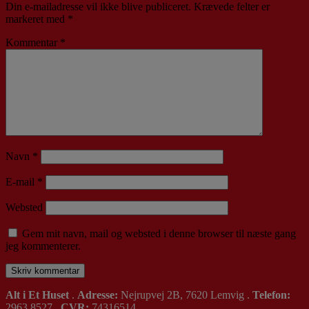
Din e-mailadresse vil ikke blive publiceret.
Krævede felter er
markeret med
*
Kommentar
*
Navn
*
E-mail
*
Websted
Gem mit navn, mail og websted i denne browser til næste gang
jeg kommenterer.
Alt i Et Huset
.
Adresse:
Nejrupvej 2B, 7620 Lemvig .
Telefon:
2963 8527 .
CVR:
74316514