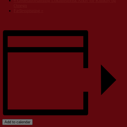
«
Generalforsamling Lokalhistorisk Arkiv for Klinkby og
Omegn
Fællesspisning
»
Add to calendar