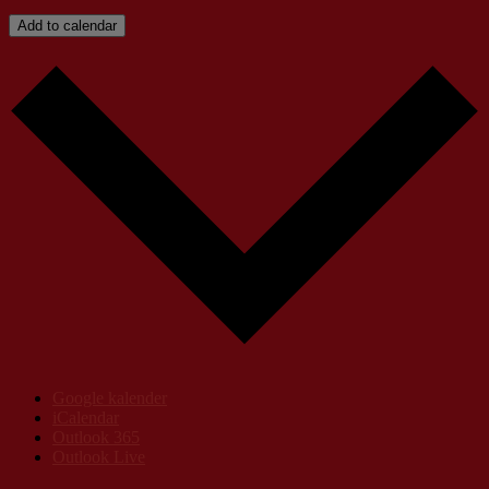
Add to calendar
Google kalender
iCalendar
Outlook 365
Outlook Live