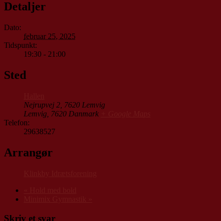
Detaljer
Dato:
februar 25, 2025
Tidspunkt:
19:30 - 21:00
Sted
Hallen
Nejrupvej 2, 7620 Lemvig
Lemvig
,
7620
Danmark
+ Google Maps
Telefon:
29638527
Arrangør
Klinkby Idrætsforening
«
Hold med bold
Minimix Gymnastik
»
Skriv et svar