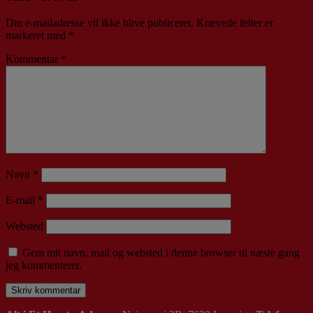
Din e-mailadresse vil ikke blive publiceret.
Krævede felter er
markeret med
*
Kommentar
*
Navn
*
E-mail
*
Websted
Gem mit navn, mail og websted i denne browser til næste gang
jeg kommenterer.