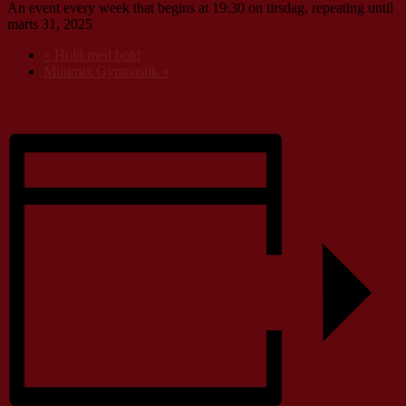
An event every week that begins at 19:30 on tirsdag, repeating until
marts 31, 2025
«
Hold med bold
Minimix Gymnastik
»