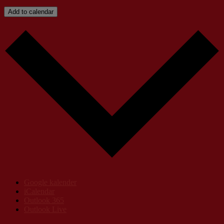
Add to calendar
Google kalender
iCalendar
Outlook 365
Outlook Live