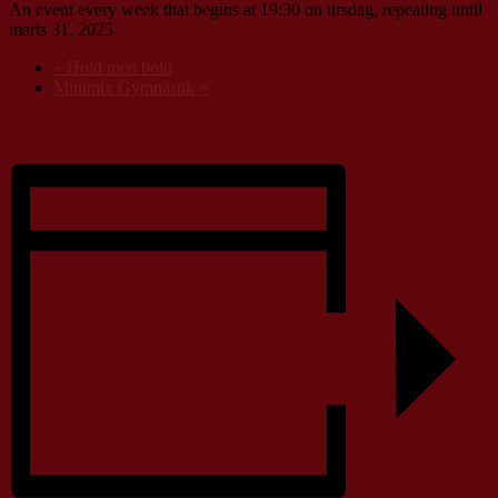
An event every week that begins at 19:30 on tirsdag, repeating until
marts 31, 2025
«
Hold med bold
Minimix Gymnastik
»