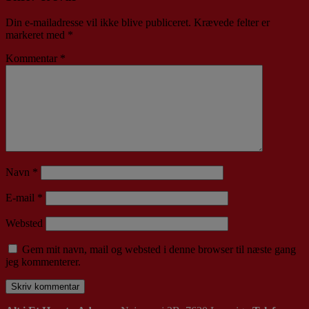
Din e-mailadresse vil ikke blive publiceret.
Krævede felter er
markeret med
*
Kommentar
*
Navn
*
E-mail
*
Websted
Gem mit navn, mail og websted i denne browser til næste gang
jeg kommenterer.