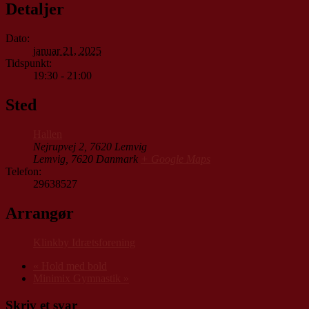
Detaljer
Dato:
januar 21, 2025
Tidspunkt:
19:30 - 21:00
Sted
Hallen
Nejrupvej 2, 7620 Lemvig
Lemvig
,
7620
Danmark
+ Google Maps
Telefon:
29638527
Arrangør
Klinkby Idrætsforening
«
Hold med bold
Minimix Gymnastik
»
Skriv et svar