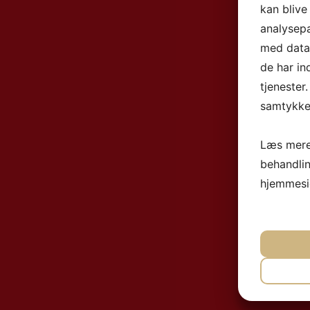
kan blive
analysep
med data,
de har in
tjenester
samtykke 
Læs mere
behandli
hjemmesi
NØ